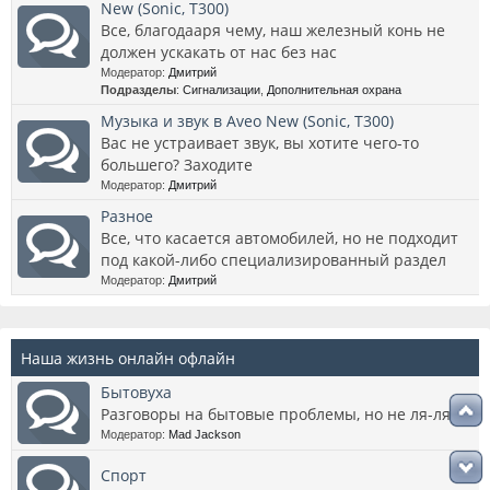
New (Sonic, T300)
Все, благодааря чему, наш железный конь не
должен ускакать от нас без нас
Модератор:
Дмитрий
Подразделы
:
Сигнализации
,
Дополнительная охрана
Музыка и звук в Aveo New (Sonic, T300)
Вас не устраивает звук, вы хотите чего-то
большего? Заходите
Модератор:
Дмитрий
Разное
Все, что касается автомобилей, но не подходит
под какой-либо специализированный раздел
Модератор:
Дмитрий
Наша жизнь онлайн офлайн
Бытовуха
Разговоры на бытовые проблемы, но не ля-ля
Модератор:
Mad Jackson
Спорт