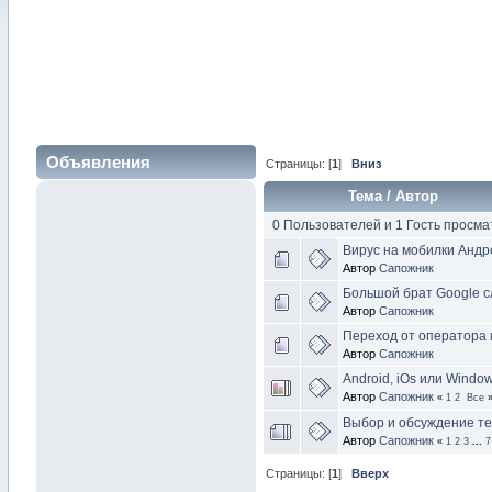
Объявления
Страницы: [
1
]
Вниз
Тема
/
Автор
0 Пользователей и 1 Гость просма
Вирус на мобилки Андр
Автор
Сапожник
Большой брат Google с
Автор
Сапожник
Переход от оператора 
Автор
Сапожник
Android, iOs или Wind
Автор
Сапожник
«
1
2
Все
Выбор и обсуждение т
Автор
Сапожник
«
1
2
3
...
7
Страницы: [
1
]
Вверх