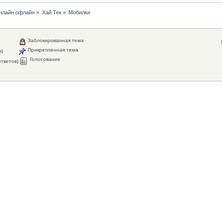
нлайн офлайн
»
Хай Тек
»
Мобилки
Заблокированная тема
Прикрепленная тема
в)
Голосование
тветов)