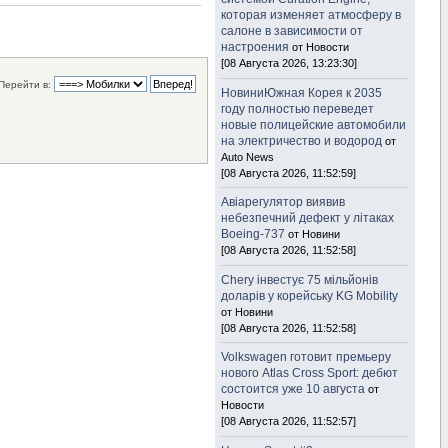
которая изменяет атмосферу в
салоне в зависимости от
настроения
от Новости
[08 Августа 2026, 13:23:30]
Перейти в:
НовиниЮжная Корея к 2035
году полностью переведет
новые полицейские автомобили
на электричество и водород
от
Auto News
[08 Августа 2026, 11:52:59]
Авіарегулятор виявив
небезпечний дефект у літаках
Boeing-737
от Новини
[08 Августа 2026, 11:52:58]
Chery інвестує 75 мільйонів
доларів у корейську KG Mobility
от Новини
[08 Августа 2026, 11:52:58]
Volkswagen готовит премьеру
нового Atlas Cross Sport: дебют
состоится уже 10 августа
от
Новости
[08 Августа 2026, 11:52:57]