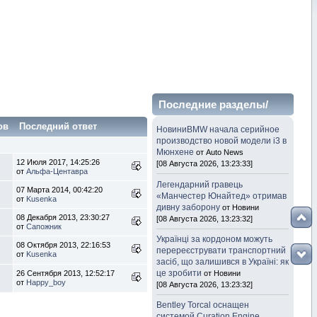
Последние разделы/
темы
ов
Последний ответ
НовиниBMW начала серийное
производство новой модели i3 в
Мюнхене
от Auto News
12 Июля 2017, 14:25:26
[08 Августа 2026, 13:23:33]
от
Альфа-Центавра
Легендарний гравець
07 Марта 2014, 00:42:20
«Манчестер Юнайтед» отримав
от
Kusenka
дивну заборону
от Новини
08 Декабря 2013, 23:30:27
[08 Августа 2026, 13:23:32]
от
Сапожник
Українці за кордоном можуть
08 Октября 2013, 22:16:53
перереєструвати транспортний
от
Kusenka
засіб, що залишився в Україні: як
це зробити
26 Сентября 2013, 12:52:17
от Новини
от
Happy_boy
[08 Августа 2026, 13:23:32]
Bentley Torcal оснащен
системой Curation Engine,