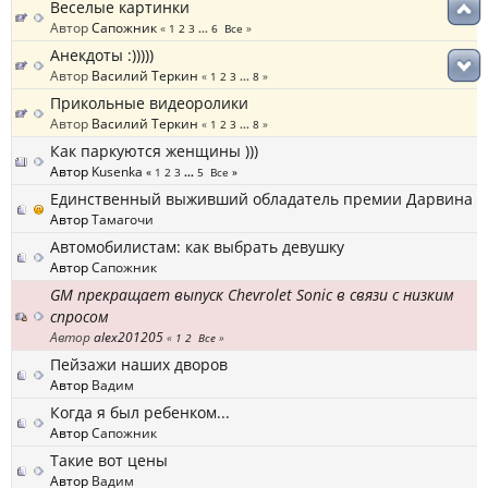
Веселые картинки
Автор
Сапожник
«
1
2
3
...
6
Все
»
Анекдоты :)))))
Автор
Василий Теркин
«
1
2
3
...
8
»
Прикольные видеоролики
Автор
Василий Теркин
«
1
2
3
...
8
»
Как паркуются женщины )))
Автор
Kusenka
«
1
2
3
...
5
Все
»
Единственный выживший обладатель премии Дарвина
Автор
Тамагочи
Автомобилистам: как выбрать девушку
Автор
Сапожник
GM прекращает выпуск Chevrolet Sonic в связи с низким
спросом
Автор
alex201205
«
1
2
Все
»
Пейзажи наших дворов
Автор
Вадим
Когда я был ребенком...
Автор
Сапожник
Такие вот цены
Автор
Вадим