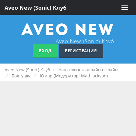
Aveo New (Sonic) Клуб
Toggle
naviga
ВХОД
РЕГИСТРАЦИЯ
Aveo New (Sonic) Клуб
Наша жизнь онлайн офлайн
Болтушка
Юмор
(Модератор:
Mad Jackson
)