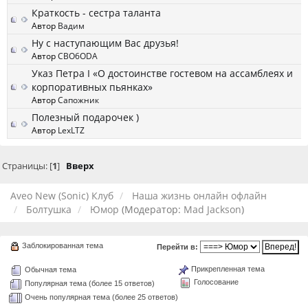
Краткость - сестра таланта
Автор
Вадим
Ну с наступающим Вас друзья!
Автор
CBO6ODA
Указ Петра I «О достоинстве гостевом на ассамблеях и
корпоративных пьянках»
Автор
Сапожник
Полезный подарочек )
Автор
LexLTZ
Страницы: [
1
]
Вверх
Aveo New (Sonic) Клуб
Наша жизнь онлайн офлайн
Болтушка
Юмор
(Модератор:
Mad Jackson
)
Заблокированная тема
Перейти в:
Прикрепленная тема
Обычная тема
Голосование
Популярная тема (более 15 ответов)
Очень популярная тема (более 25 ответов)