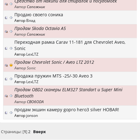
Средство от накипи для стиралок и посудомоек
Автор
Сапожник
Продаю своего соника
Автор
Влад
Продам Skoda Octavia A5
Автор
Сапожник
Переходная рамка Carav 11-181 для Chevrolet Aveo,
Sonic
Автор
LexLTZ
Продам Chevrolet Sonic / Aveo LTZ 2012
Автор Sonic
Продажа пружин MTS -25/-30 Aveo 3
Автор
LexLTZ
Продам OBD2 сканеры ELM327 Standart и Super Mini
Bluetooth
Автор
CBO6ODA
продам экшин камеру gopro hero3 silver НОВАЯ!
Автор
jonson
Страницы: [
1
]
2
Вверх