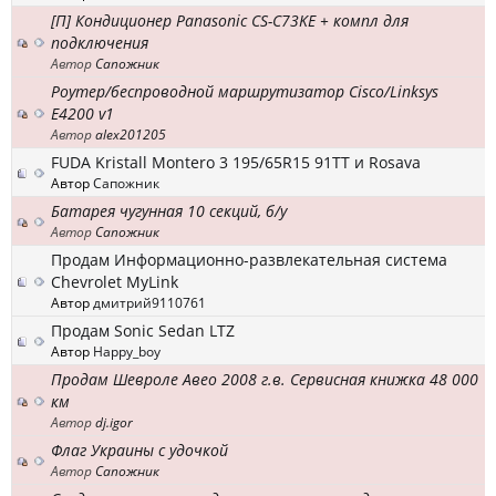
[П] Кондиционер Panasonic CS-C73KE + компл для
подключения
Автор
Сапожник
Роутер/беспроводной маршрутизатор Cisco/Linksys
E4200 v1
Автор
alex201205
FUDA Kristall Montero 3 195/65R15 91TT и Rosava
Автор
Сапожник
Батарея чугунная 10 секций, б/у
Автор
Сапожник
Продам Информационно-развлекательная система
Chevrolet MyLink
Автор
дмитрий9110761
Продам Sonic Sedan LTZ
Автор
Happy_boy
Продам Шевроле Авео 2008 г.в. Сервисная книжка 48 000
км
Автор
dj.igor
Флаг Украины с удочкой
Автор
Сапожник