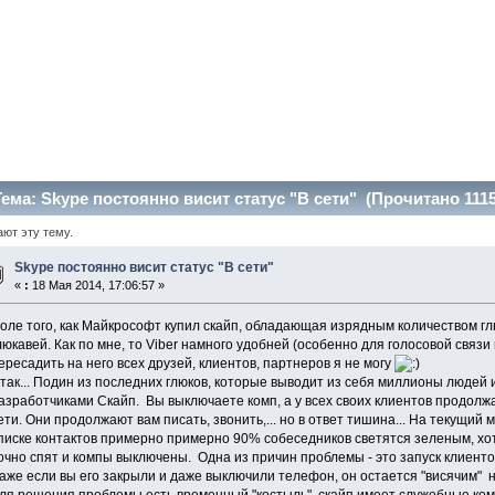
ема: Skype постоянно висит статуc "В сети" (Прочитано 1115
ают эту тему.
Skype постоянно висит статуc "В сети"
«
:
18 Мая 2014, 17:06:57 »
оле того, как Майкрософт купил скайп, обладающая изрядным количеством г
люкавей. Как по мне, то Viber намного удобней (особенно для голосовой связи
ересадить на него всех друзей, клиентов, партнеров я не могу
так... Подин из последних глюков, которые выводит из себя миллионы людей 
азработчиками Скайп. Вы выключаете комп, а у всех своих клиентов продолж
ети. Они продолжают вам писать, звонить,... но в ответ тишина... На текущий м
писке контактов примерно примерно 90% собеседников светятся зеленым, хот
очно спят и компы выключены. Одна из причин проблемы - это запуск клиенто
аже если вы его закрыли и даже выключили телефон, он остается "висячим" н