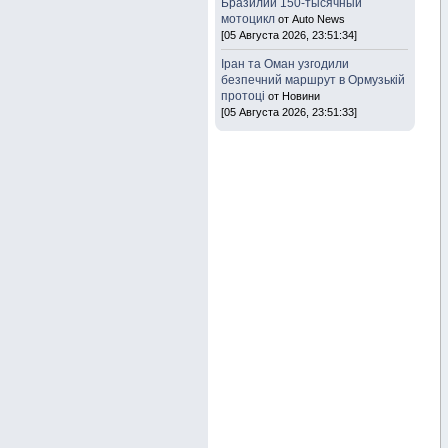
Бразилии 150-тысячный
мотоцикл
от Auto News
[05 Августа 2026, 23:51:34]
Іран та Оман узгодили
безпечний маршрут в Ормузькій
протоці
от Новини
[05 Августа 2026, 23:51:33]