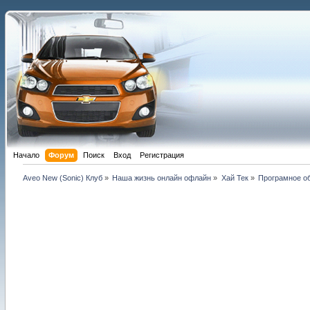
Начало
Форум
Поиск
Вход
Регистрация
Aveo New (Sonic) Клуб
»
Наша жизнь онлайн офлайн
»
Хай Тек
»
Програмное о