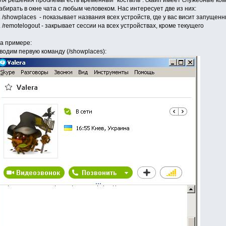
ля решения проблемы есть временный "костыль". скайп имеет служебные ко
абирать в окне чата с любым человеком. Нас интересует две из них:
. /showplaces - показывает названия всех устройств, где у вас висит запущен
. /remotelogout - закрывает сессии на всех устройствах, кроме текущего
а примере:
водим первую команду (/showplaces):