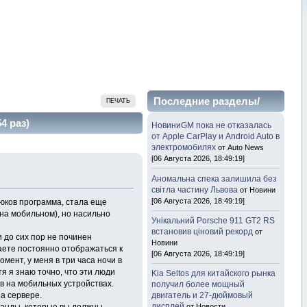
Последние разделы/
ПЕЧАТЬ
темы
4 раз)
НовиниGM пока не отказалась
от Apple CarPlay и Android Auto в
электромобилях
от Auto News
[06 Августа 2026, 18:49:19]
Аномальна спека залишила без
світла частину Львова
от Новини
[06 Августа 2026, 18:49:19]
люков программа, стала еще
 на мобильном), но насильно
Унікальний Porsche 911 GT2 RS
встановив ціновий рекорд
от
и до сих пор не починен
Новини
аете постоянно отображаться к
[06 Августа 2026, 18:49:19]
омент, у меня в три часа ночи в
я я знаю точно, что эти люди
Kia Seltos для китайского рынка
в на мобильных устройствах.
получил более мощный
а сервере.
двигатель и 27-дюймовый
дисплей
от Новости