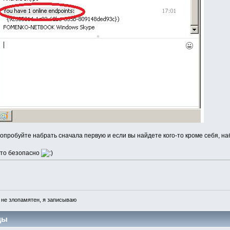
опробуйте набрать сначала первую и если вы найдете кого-то кроме себя, на
то безопасно
 не злопамятен, я записываю
цы