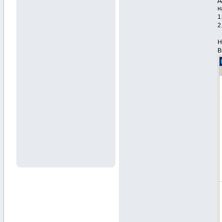
Д
н
1
2
Н
В