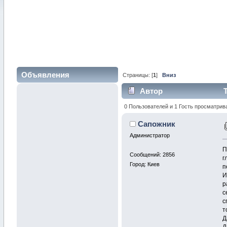
Объявления
Страницы: [
1
]
Вниз
Автор
Т
0 Пользователей и 1 Гость просматрив
Сапожник
Администратор
П
Сообщений: 2856
г
Город: Киев
п
И
р
с
с
т
Д