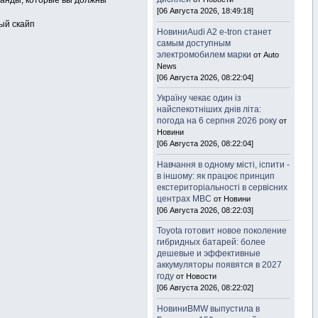
манды, которые вы должны
[06 Августа 2026, 18:49:18]
ный скайп
НовиниAudi A2 e-tron станет
самым доступным
электромобилем марки
от Auto
News
[06 Августа 2026, 08:22:04]
Україну чекає один із
найспекотніших днів літа:
погода на 6 серпня 2026 року
от
Новини
[06 Августа 2026, 08:22:04]
Навчання в одному місті, іспити -
в іншому: як працює принцип
екстериторіальності в сервісних
центрах МВС
от Новини
[06 Августа 2026, 08:22:03]
Toyota готовит новое поколение
гибридных батарей: более
дешевые и эффективные
аккумуляторы появятся в 2027
году
от Новости
[06 Августа 2026, 08:22:02]
НовиниBMW выпустила в