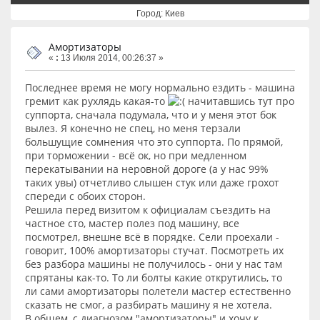
Город: Киев
Амортизаторы
«
:
13 Июля 2014, 00:26:37 »
Последнее время не могу нормально ездить - машина
гремит как рухлядь какая-то
начитавшись тут про
суппорта, сначала подумала, что и у меня этот бок
вылез. Я конечно не спец, но меня терзали
большущие сомнения что это суппорта. По прямой,
при торможении - всё ок, но при медленном
перекатывании на неровной дороге (а у нас 99%
таких увы) отчетливо слышен стук или даже грохот
спереди с обоих сторон.
Решила перед визитом к официалам съездить на
частное сто, мастер полез под машину, все
посмотрел, внешне всё в порядке. Сели проехали -
говорит, 100% амортизаторы стучат. Посмотреть их
без разбора машины не получилось - они у нас там
спрятаны как-то. То ли болты какие открутились, то
ли сами амортизаторы полетели мастер естественно
сказать не смог, а разбирать машину я не хотела.
В общем, с диагнозом "амортизаторы" и хочу к