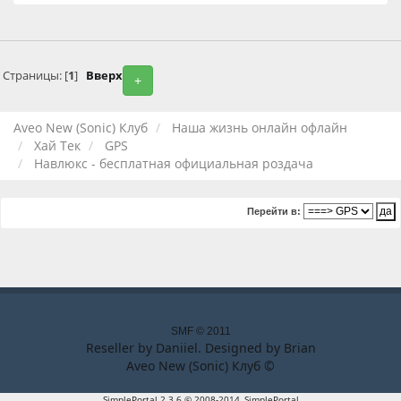
Страницы: [
1
]
Вверх
+
Aveo New (Sonic) Клуб
Наша жизнь онлайн офлайн
Хай Тек
GPS
Навлюкс - бесплатная официальная роздача
Перейти в:
SMF © 2011
Reseller by
Daniiel
. Designed by
Brian
Aveo New (Sonic) Клуб ©
SimplePortal 2.3.6 © 2008-2014, SimplePortal