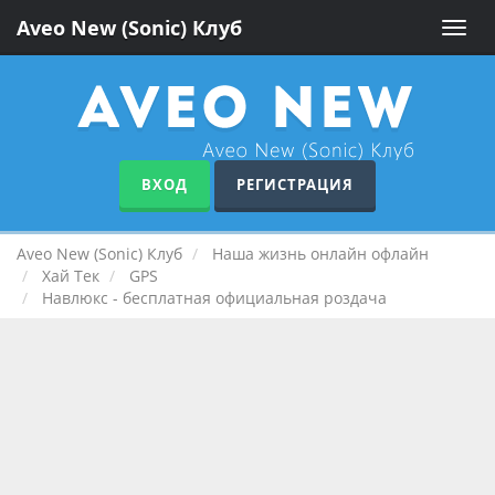
Aveo New (Sonic) Клуб
Toggle
naviga
ВХОД
РЕГИСТРАЦИЯ
Aveo New (Sonic) Клуб
Наша жизнь онлайн офлайн
Хай Тек
GPS
Навлюкс - бесплатная официальная роздача