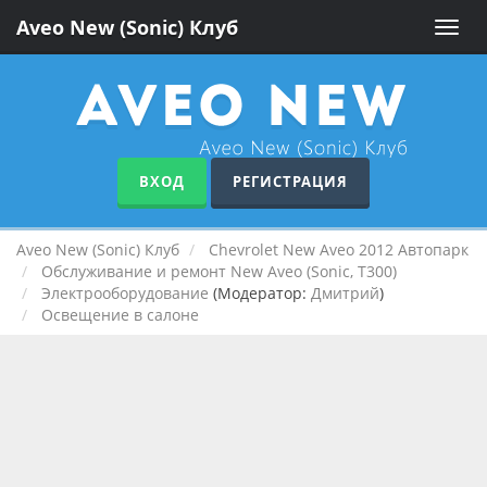
Aveo New (Sonic) Клуб
Toggle
naviga
ВХОД
РЕГИСТРАЦИЯ
Aveo New (Sonic) Клуб
Chevrolet New Aveo 2012 Автопарк
Обслуживание и ремонт New Aveo (Sonic, T300)
Электрооборудование
(Модератор:
Дмитрий
)
Освещение в салоне