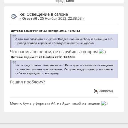
Город: Киев
Re: Освещение в салоне
«
Ответ #6 :
25 Ноября 2012, 22:38:53 »
Цитата: Тамагочи от 23 Ноября 2012, 16:03:12
А что там сложного в снятии? Поддел пальцем сбоку и вытащил его.
Провод правда короткий, клемму отключать не удобно.
Что написано пером, не вырубишь топором
Цитата: Вадим от 23 Ноября 2012, 14:42:33
Нет я туда только пальцем тыкал. Речь идет о лампочке освещения
салона на потолке и включателе. Сегодня заеду к дилеру, поставлю
себя на карандаш к электрику.
Решил проблему?
Записан
Меняю бумагу формата А4, на Ауди такой же модели