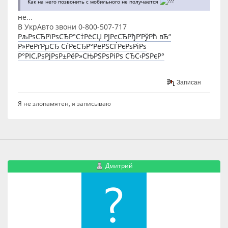
Как на него позвонить с мобильного не получается
не...
В УкрАвто звони 0-800-507-717
РљРѕСЂРїРѕСЂР°С†РёСЏ РЈРєСЂРђР’РўРћ вЂ“
Р»РёРґРµСЂ СѓРєСЂР°РёРЅСЃРєРѕРіРѕ
Р°РІС‚РѕРјРѕР±РёР»СЊРЅРѕРіРѕ СЂС‹РЅРєР°
Записан
Я не злопамятен, я записываю
Дмитрий