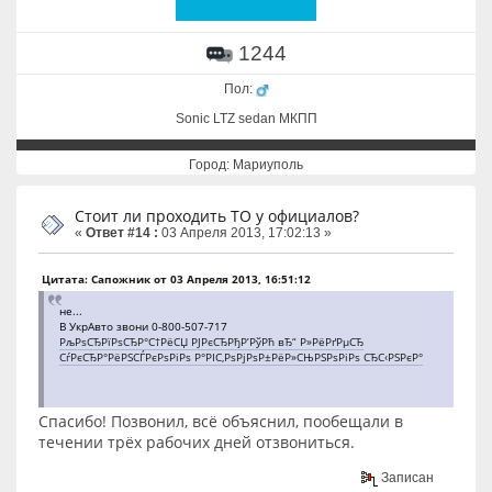
1244
Пол:
Sonic LTZ sedan МКПП
Город: Мариуполь
Стоит ли проходить ТО у официалов?
«
Ответ #14 :
03 Апреля 2013, 17:02:13 »
Цитата: Сапожник от 03 Апреля 2013, 16:51:12
не...
В УкрАвто звони 0-800-507-717
РљРѕСЂРїРѕСЂР°С†РёСЏ РЈРєСЂРђР’РўРћ вЂ“ Р»РёРґРµСЂ
СѓРєСЂР°РёРЅСЃРєРѕРіРѕ Р°РІС‚РѕРјРѕР±РёР»СЊРЅРѕРіРѕ СЂС‹РЅРєР°
Спасибо! Позвонил, всё объяснил, пообещали в
течении трёх рабочих дней отзвониться.
Записан