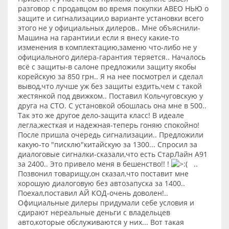
разговор с продавцом во время покупки АВЕО НЬЮ о
защите и сигнализации,о варианте установки всего
этого не у официальных дилеров.. Мне объяснили-
Машина на гарантии,и если я внесу какие-то
изменения в комплектацию,заменю что-либо не у
официального дилера-гарантия теряется.. Началось
всё с защиты-в салоне предложили защиту якобы
корейскую за 850 грн.. Я на нее посмотрел и сделал
вывод,что лучше уж без защиты ездить,чем с такой
жестянкой под движком.. Поставил Кольчуговскую у
друга на СТО. С установкой обошлась она мне в 500..
Так это же другое дело-защита класс! В идеале
легла,жесткая и надежная-теперь гоняю спокойно!
После пришла очередь сигнализации.. Предложили
какую-то "писклю"китайскую за 1300... Спросил за
диалоговые сигналки-сказали,что есть СтарЛайн А91
за 2400.. Это привело меня в бешенство!! !
..
Позвонил товарищу,он сказал,что поставит мне
хорошую диалоговую без автозапуска за 1400..
Поехал,поставил АЙ КОД-очень доволен!..
Официальные дилеры придумали себе условия и
сдирают нереальные деньги с владельцев
авто,которые обслуживаются у них... Вот такая