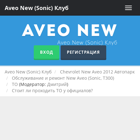
Aveo New (Sonic) Клуб
Toggle
naviga
ВХОД
РЕГИСТРАЦИЯ
Aveo New (Sonic) Клуб
Chevrolet New Aveo 2012 Автопарк
Обслуживание и ремонт New Aveo (Sonic, T300)
ТО
(Модератор:
Дмитрий
)
Стоит ли проходить ТО у официалов?