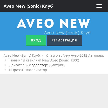
Aveo New (Sonic) Клуб
Toggle
naviga
ВХОД
РЕГИСТРАЦИЯ
Aveo New (Sonic) Клуб
Chevrolet New Aveo 2012 Автопарк
Тюнинг и стайлинг New Aveo (Sonic, T300)
Двигатель
(Модератор:
Дмитрий
)
Вырезать катализатор