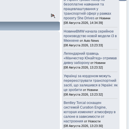
безоплатне навчання та
працевлаштування у
транспортній сфері у рамках
проєкту She Drives
от Новини
[08 Августа 2026, 14:34:39]
НовиниBMW начала серийное
производство новой модели i3 в
Мюнхене
от Auto News
[08 Августа 2026, 13:23:33]
Легендарний гравець
«Манчестер Юнайтед» отримав
дивну заборону
от Новини
[08 Августа 2026, 13:23:32]
Українці за кордоном можуть
перереєструвати транспортний
засіб, що залишився в Україні: як
це зробити
от Новини
[08 Августа 2026, 13:23:32]
Bentley Torcal оснащен
системой Curation Engine,
которая изменяет атмосферу в
салоне в зависимости от
настроения
от Новости
[08 Августа 2026, 13:23:30]