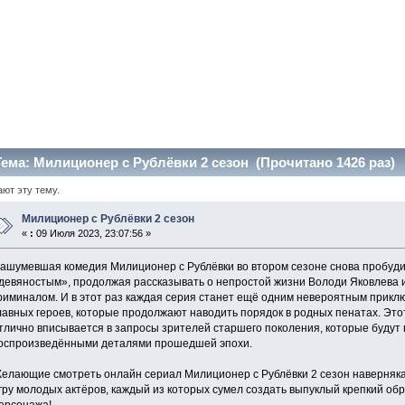
ема: Милиционер с Рублёвки 2 сезон (Прочитано 1426 раз)
ают эту тему.
Милиционер с Рублёвки 2 сезон
«
:
09 Июля 2023, 23:07:56 »
ашумевшая комедия Милиционер с Рублёвки во втором сезоне снова пробуди
девяностым», продолжая рассказывать о непростой жизни Володи Яковлева и 
риминалом. И в этот раз каждая серия станет ещё одним невероятным прик
лавных героев, которые продолжают наводить порядок в родных пенатах. Эт
тлично вписывается в запросы зрителей старшего поколения, которые будут
оспроизведёнными деталями прошедшей эпохи.
елающие смотреть онлайн сериал Милиционер с Рублёвки 2 сезон наверняка
гру молодых актёров, каждый из которых сумел создать выпуклый крепкий обр