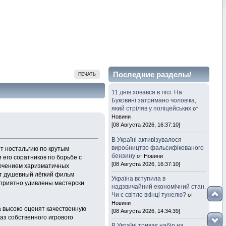
Последние разделы/
ПЕЧАТЬ
темы
11 днів ховався в лісі. На
Буковині затримано чоловіка,
який стріляв у поліцейських
от
Новини
[08 Августа 2026, 16:37:10]
В Україні активізувалося
виробництво фальсифікованого
т ностальгию по крутым
бензину
от Новини
его соратников по борьбе с
[08 Августа 2026, 16:37:10]
лючением харизматичных
от душевный лёгкий фильм
Україна вступила в
 приятно удивлены мастерски
надзвичайний економічний стан.
Чи є світло вкінці тунелю?
от
Новини
 высоко оценят качественную
[08 Августа 2026, 14:34:39]
аз собственного игрового
В Україні триває набір на