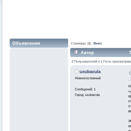
Объявления
Страницы: [
1
]
Вниз
Автор
Т
0 Пользователей и 1 Гость просматрив
uxubacula
Немногословный
Н
Сообщений: 1
«
Город: uxubacula
к
г
о
в
Ж
и