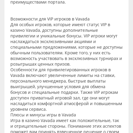
преимуществами портала.
Возможности для VIP игроков в Vavada
Для особых игроков, которые имеют статус VIP в
казино Vavada, доступны дополнительные
привилегии и уникальные бонусы. VIP игроки могут
наслаждаться эксклюзивными акциями и
специальными предложениями, которые не доступны
обычным пользователям. Кроме того, у них есть
возможность участвовать в эксклюзивных турнирах и
розыгрышах ценных призов.
Особенности для привилегированных игроков в
Vavada включают увеличенные лимиты на ставки,
персонального менеджера, быстрые выплаты
выигрышей, улучшенные условия для обмена
бонусов и специальные подарки. Также VIP игрокам
доступен приватный игровой зал, где они могут
насладиться комфортной атмосферой и повышенным
уровнем сервиса.
Плюсы и минусы игры в Vavada
Игра в казино Vavada имеет как положительные, так
и отрицательные стороны. Понимание этих аспектов
поможет вам принять взвешенное решение о своем