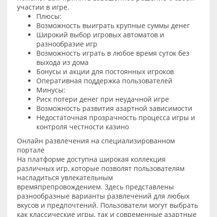
участии в игре.
Плюсы:
Возможность выиграть крупные суммы денег
Широкий выбор игровых автоматов и
разнообразие игр
Возможность играть в любое время суток без
выхода из дома
Бонусы и акции для постоянных игроков
Оперативная поддержка пользователей
Минусы:
Риск потери денег при неудачной игре
Возможность развития азартной зависимости
Недостаточная прозрачность процесса игры и
контроля честности казино
Онлайн развлечения на специализированном
портале
На платформе доступна широкая коллекция
различных игр, которые позволят пользователям
насладиться увлекательным
времяпрепровождением. Здесь представлены
разнообразные варианты развлечений для любых
вкусов и предпочтений. Пользователи могут выбрать
как классические игры, так и современные азартные