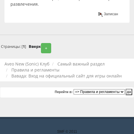
развлечения.
Записан
Страницы: [
1
]
Вверх
+
Aveo New (Sonic) Клуб
Самый важный раздел
Правила и регламенты
Вавада: Вход на официальный сайт для игры онлайн
Перейти в:
SMF © 2011