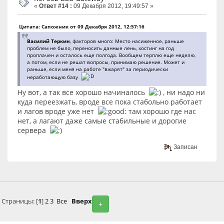
«
Ответ #14 :
09 Декабря 2012, 19:49:57 »
Цитата: Сапожник от 09 Декабря 2012, 12:57:16
Василий Теркин
, факторов много: Место насиженное, раньше
проблем не было, переносить данные лень, хостинг на год
проплачен и осталось еще полгода. Вообщем терплю еще неделю,
а потом, если не решат вопросы, принимаю решение. Может и
раньше, если меня на работе "вжарят" за периодически
неработающую базу
Ну вот, а так все хорошо начиналось
, ни надо ни
куда переезжать, вроде все пока стабольно работает
и лагов вроде уже нет
там хорошо где нас
нет, а лагают даже самые стабильные и дорогие
сервера
Записан
Страницы: [
1
]
2
3
Все
Вверх
+