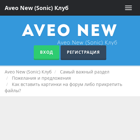
Aveo New (Sonic) Клуб
Toggle
naviga
ВХОД
РЕГИСТРАЦИЯ
Aveo New (Sonic) Клуб
Самый важный раздел
Пожелания и предложения
Как вставить картинки на форум либо прикрепить
файлы?