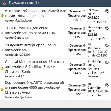
Похожие темы (5)
09 Мая
Интернет обзоры автомобилей или
Ответов: 11
2015,
какую только ересь пр
Просмотров:
09:12:29
17013
Автор
Mad Jackson
от
Happy_boy
26 Января
ТОП-10 лучших дешевых
Ответов: 2
2015,
автомобилей по версии США
Просмотров:
22:12:34
11350
Автор
Сапожник
от
Дмитрий
14
10 лучших интерьеров новых
Ответов: 6
Февраля
автомобилей
Просмотров:
2013, 19:31:27
10452
Автор
alex201205
от
alex201205
General Motors отзывает 15 тысяч
21 Ноября
Ответов: 5
2012,
автомобилей Cadillac, Buick и
Просмотров:
22:31:51
Chevrolet Sonic
от
Василий
14472
Автор
LexLTZ
Теркин
Корпорация УкрАВТО огласила об
18
Ответов: 20
отзыве более 4000 автомобилей
Сентября
Просмотров:
2021, 19:43:26
Chevrolet Aveo
32058
от
VseSto
Автор
Mad Jackson