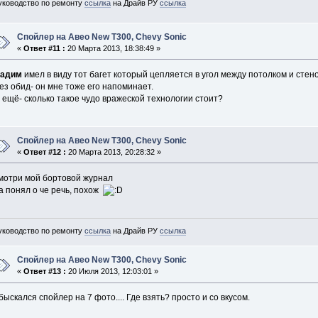
уководство по ремонту
ссылка
на Драйв РУ
ссылка
Спойлер на Авео New T300, Chevy Sonic
«
Ответ #11 :
20 Марта 2013, 18:38:49 »
адим
имел в виду тот багет который цепляется в угол между потолком и стен
ез обид- он мне тоже его напоминает.
 ещё- сколько такое чудо вражеской технологии стоит?
Спойлер на Авео New T300, Chevy Sonic
«
Ответ #12 :
20 Марта 2013, 20:28:32 »
мотри мой бортовой журнал
а понял о че речь, похож
уководство по ремонту
ссылка
на Драйв РУ
ссылка
Спойлер на Авео New T300, Chevy Sonic
«
Ответ #13 :
20 Июля 2013, 12:03:01 »
быскался спойлер на 7 фото.... Где взять? просто и со вкусом.