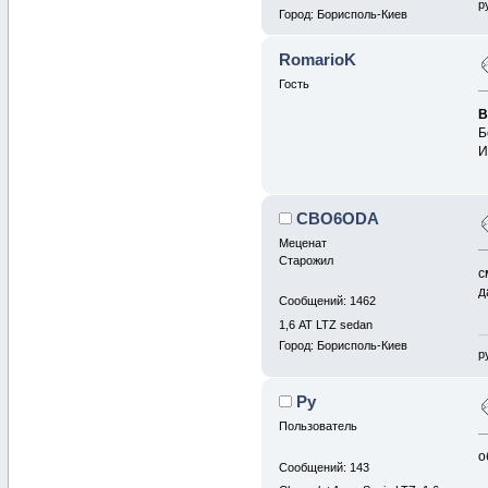
р
Город: Борисполь-Киев
RomarioK
Гость
В
Б
И
CBO6ODA
Меценат
Старожил
с
д
Сообщений: 1462
1,6 АТ LTZ sedan
Город: Борисполь-Киев
р
Ру
Пользователь
о
Сообщений: 143