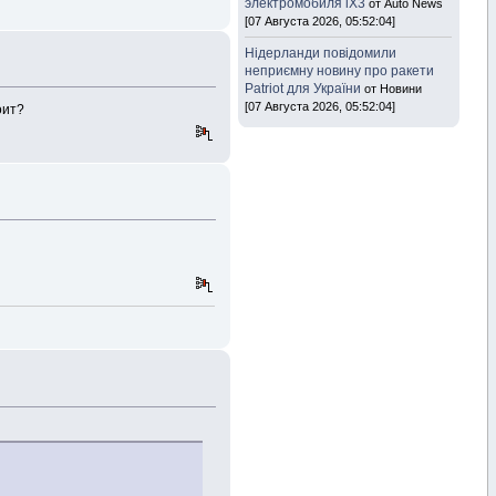
электромобиля iX3
от Auto News
[07 Августа 2026, 05:52:04]
Нідерланди повідомили
неприємну новину про ракети
Patriot для України
от Новини
[07 Августа 2026, 05:52:04]
оит?