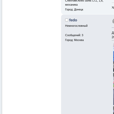
Chevrolet Aveo Sonic LTZ, 1,6,
механика
Х
Город: Донецк
fedo
Немногословный
Д
Сообщений: 3
2
Город: Москва