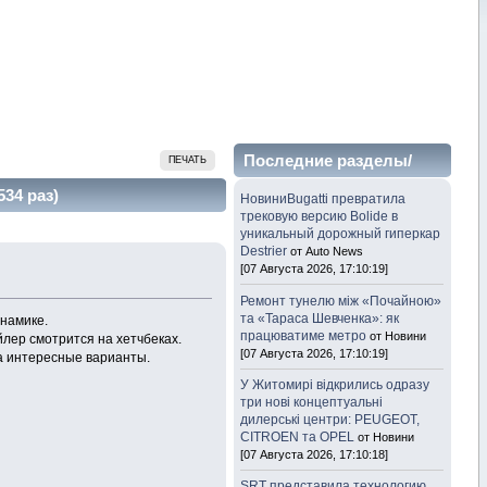
Последние разделы/
ПЕЧАТЬ
темы
34 раз)
НовиниBugatti превратила
трековую версию Bolide в
уникальный дорожный гиперкар
Destrier
от Auto News
[07 Августа 2026, 17:10:19]
Ремонт тунелю між «Почайною»
та «Тараса Шевченка»: як
инамике.
працюватиме метро
от Новини
йлер смотрится на хетчбеках.
[07 Августа 2026, 17:10:19]
а интересные варианты.
У Житомирі відкрились одразу
три нові концептуальні
дилерські центри: PEUGEOT,
CITROEN та OPEL
от Новини
[07 Августа 2026, 17:10:18]
SRT представила технологию