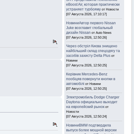
eBoost Air, которая практически
устраняет турбояму
от Новости
[07 Августа 2026, 17:10:17]
НовиниАвтор первого Nissan
Juke возглавит глобальный
дизайн Nissan
от Auto News
[07 Августа 2026, 12:50:26]
Через обстріл Києва знищено
найбільший склад спецодягу та
засобів захисту Delta Plus
от
Новини
[07 Августа 2026, 12:50:25]
Керівник Mercedes-Benz
пообіцяв повернути кнопки в
автомобілі
от Новини
[07 Августа 2026, 12:50:25]
Электромобиль Dodge Charger
Daytona официально выходит
на европейский рынок
от
Новости
[07 Августа 2026, 12:50:24]
НовиниBMW подтвердила
выпуск более мощной версии