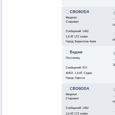
CBO6ODA
Меценат
Старожил
с
Сообщений: 1462
1,6 АТ LTZ sedan
р
Город: Борисполь-Киев
Вадим
Постоялец
Э
Сообщений: 972
AVEO. 1.6 AT. Cедан.
Город: Одесса
CBO6ODA
Меценат
Старожил
н
Сообщений: 1462
1,6 АТ LTZ sedan