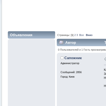
Объявления
Страницы: [
1
]
2
3
Все
Вниз
Автор
Т
0 Пользователей и 1 Гость просматрив
Сапожник
Администратор
К
Сообщений: 2856
З
Город: Киев
Н
Н