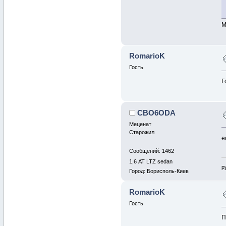
М
RomarioK
Гость
Г
CBO6ODA
Меценат
Старожил
е
Сообщений: 1462
1,6 АТ LTZ sedan
р
Город: Борисполь-Киев
RomarioK
Гость
П