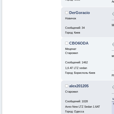
А
DerGoracio
Новичок
М
Сообщений: 34
Город: Киев
CBO6ODA
Меценат
Старожил
м
Сообщений: 1462
1,6 АТ LTZ sedan
Город: Борисполь-Киев
р
alex201205
Старожил
Ц
Сообщений: 1028
Aveo New LTZ Sedan 1.6AT
Город: Одесса