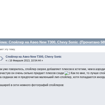
ема: Спойлер на Авео New T300, Chevy Sonic (Прочитано 585
ают эту тему.
Спойлер на Авео New T300, Chevy Sonic
«
:
16 Февраля 2013, 10:54:44 »
ак уже говорилось, спойлер скорее добавляет плюсов в эстетике, чем в аэрод
ачастую он очень сильно придает плюсов сзади
Как по мне, то лучше спо
а седанах же я предпочитаю маленький лип-спойлер, хотя попадаются иногд
ашкреб в сети немного фотографий спойлеров: