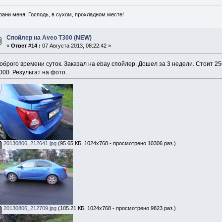
рани меня, Господь, в сухом, прохладном месте!
Спойлер на Aveo T300 (NEW)
«
Ответ #14 :
07 Августа 2013, 08:22:42 »
оброго времени суток. Заказал на ebay спойлер. Дошел за 3 недели. Стоит 2
000. Результат на фото.
20130806_212641.jpg
(95.65 КБ, 1024x768 - просмотрено 10306 раз.)
20130806_212709.jpg
(105.21 КБ, 1024x768 - просмотрено 9823 раз.)