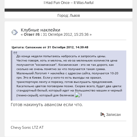
I Had Fun Once – It Was Awful
Город: Львов
Клубные наклейки
«
Ответ #6 :
31 Октября 2012, 15:25:36 »
Цитата: Сапожник от 31 Октября 2012, 14:39:48
До конца недели попытаюсь набросать и запросить цены.
Честно говоря, хоть и мелочь, но из-за меленьких количеств цена
получается "космическая". Космическая - это не так дорого, как
сколько не очень понятно за что получается такая сумма.
Маленький Логотип + наклейка с адресом сайта, получается 10-20
грн. Это в Киеве. Если у кого-то есть выходы на оракал,
транспортную ленту и порезку, готов выслушать предложения.
Касательно цветов поговорим позже. Скорее всего, будет два цвета:
стандартный белый, который идет на большинство машин и черный
(темно-серый), который для белячков
Готов накинуть авансом если что.
Записан
Chevy Sonic LTZ AT