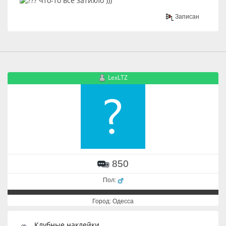
что-то все затихло )))
Записан
LexLTZ
850
Пол:
Город: Одесса
Клубные наклейки