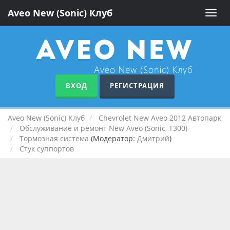
Aveo New (Sonic) Клуб
Toggle
naviga
ВХОД
РЕГИСТРАЦИЯ
Aveo New (Sonic) Клуб
Chevrolet New Aveo 2012 Автопарк
Обслуживание и ремонт New Aveo (Sonic, T300)
Тормозная система
(Модератор:
Дмитрий
)
Стук суппортов