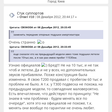
Город: Киев
Стук суппортов
«
Ответ #10 :
08 Декабря 2012, 20:44:17 »
Цитата: CBO6ODA от 08 Декабря 2012, 20:33:45
заменить передние опорные подушки амортизатора
Очень странно
Цитата: CBO6ODA от 08 Декабря 2012, 20:33:45
еще сказали что на предыдущей модели авео тоже подушки летели
после 10тыс.км., а я как раз имею пробег 11530км.
Узнаю официалов
Бред!!! Не на 10 тыс, и не так
чтоб и летели, Да и не у всех, но дополнительных
звуков прибавляли. Позже конструкция была
изменена. Я свою T200 продавал с пробегом 60 тыс и
проблем не было. А т.к. у T300 подвеска не похожа, на
предыдущие модели, то совпадение маловероятно.
Есть впечатление, что действуют по принципу: "Не
знаем в чем проблема - будем менять все по
очереди", хотя это на официалов не похоже, т.к.
менять они вообще по гарантии не очень любят.