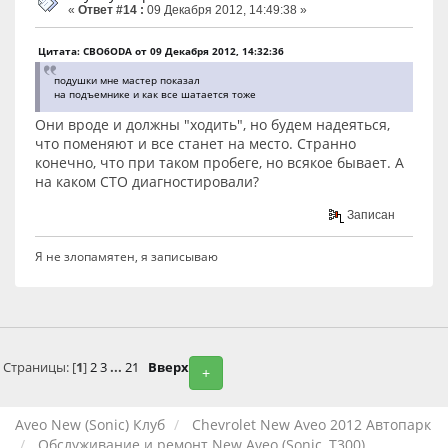
«
Ответ #14 :
09 Декабря 2012, 14:49:38 »
Цитата: CBO6ODA от 09 Декабря 2012, 14:32:36
подушки мне мастер показал
на подъемнике и как все шатается тоже
Они вроде и должны "ходить", но будем надеяться,
что поменяют и все станет на место. Странно
конечно, что при таком пробеге, но всякое бывает. А
на каком СТО диагностировали?
Записан
Я не злопамятен, я записываю
Страницы: [
1
]
2
3
...
21
Вверх
+
Aveo New (Sonic) Клуб
Chevrolet New Aveo 2012 Автопарк
Обслуживание и ремонт New Aveo (Sonic, T300)