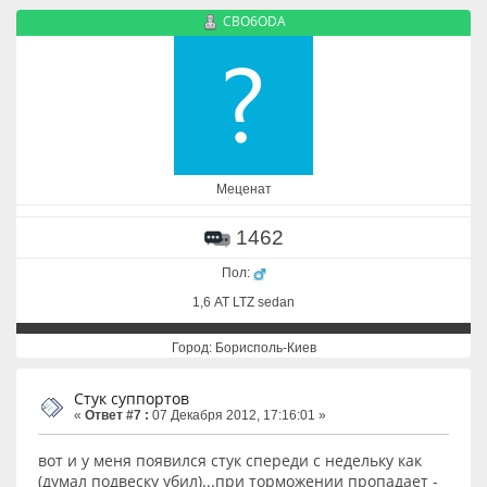
CBO6ODA
Меценат
1462
Пол:
1,6 АТ LTZ sedan
Город: Борисполь-Киев
Стук суппортов
«
Ответ #7 :
07 Декабря 2012, 17:16:01 »
вот и у меня появился стук спереди с недельку как
(думал подвеску убил)...при торможении пропадает -