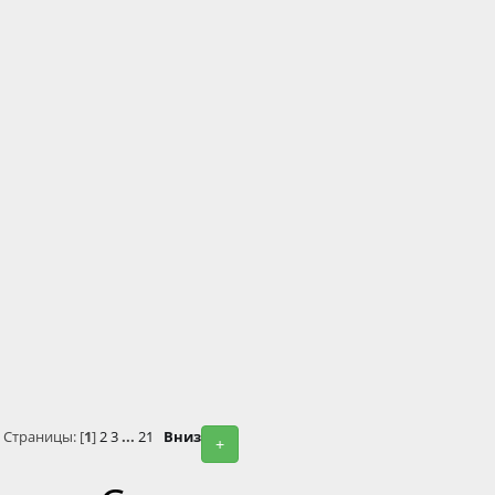
Страницы: [
1
]
2
3
...
21
Вниз
+