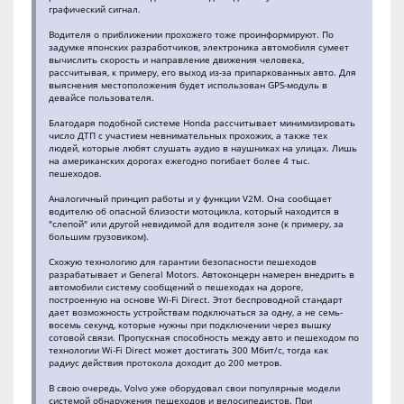
графический сигнал.
Водителя о приближении прохожего тоже проинформируют. По
задумке японских разработчиков, электроника автомобиля сумеет
вычислить скорость и направление движения человека,
рассчитывая, к примеру, его выход из-за припаркованных авто. Для
выяснения местоположения будет использован GPS-модуль в
девайсе пользователя.
Благодаря подобной системе Honda рассчитывает минимизировать
число ДТП с участием невнимательных прохожих, а также тех
людей, которые любят слушать аудио в наушниках на улицах. Лишь
на американских дорогах ежегодно погибает более 4 тыс.
пешеходов.
Аналогичный принцип работы и у функции V2M. Она сообщает
водителю об опасной близости мотоцикла, который находится в
"слепой" или другой невидимой для водителя зоне (к примеру, за
большим грузовиком).
Схожую технологию для гарантии безопасности пешеходов
разрабатывает и General Motors. Автоконцерн намерен внедрить в
автомобили систему сообщений о пешеходах на дороге,
построенную на основе Wi-Fi Direct. Этот беспроводной стандарт
дает возможность устройствам подключаться за одну, а не семь-
восемь секунд, которые нужны при подключении через вышку
сотовой связи. Пропускная способность между авто и пешеходом по
технологии Wi-Fi Direct может достигать 300 Мбит/с, тогда как
радиус действия протокола доходит до 200 метров.
В свою очередь, Volvo уже оборудовал свои популярные модели
системой обнаружения пешеходов и велосипедистов. При