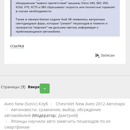
обнаружении "живого препятствия" машины Volvo V40, S60, V60,
XC60, V70, XC70 и S80 сбрасывают скорость или полностью тормозят
в случае необходимости.
Также в свежем бизнес-седане Audi A8 появились матричные
светодиодные фары, которые "узнают" пешеходов в темноте и
троекратно "моргают" им дальним светом, информируя о
приближающемся автомобиле.
ссылка
Записан
Страницы: [
1
]
Вверх
+
Aveo New (Sonic) Клуб
Chevrolet New Aveo 2012 Автопарк
Автоновости, сравнение, выбор, обсуждение
автомобилей
(Модератор:
Дмитрий
)
Японцы научили авто замечать пешеходов по их
смартфонам