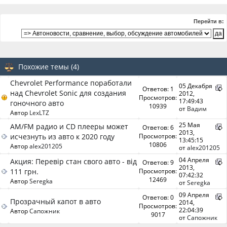
Перейти в:
Похожие темы (4)
Chevrolet Performance поработали
05 Декабря
Ответов: 1
над Chevrolet Sonic для создания
2012,
Просмотров:
17:49:43
гоночного авто
10939
от
Вадим
Автор
LexLTZ
25 Мая
AM/FM радио и CD плееры может
Ответов: 6
2013,
исчезнуть из авто к 2020 году
Просмотров:
13:45:15
10806
Автор
alex201205
от
alex201205
04 Апреля
Акция: Перевір стан свого авто - від
Ответов: 9
2013,
111 грн.
Просмотров:
07:42:32
12469
Автор
Seregka
от
Seregka
09 Апреля
Ответов: 0
Прозрачный капот в авто
2014,
Просмотров:
22:04:39
Автор
Сапожник
9017
от
Сапожник