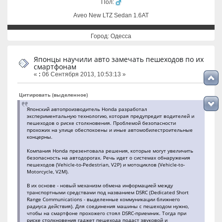
Пол:
Aveo New LTZ Sedan 1.6AT
Город: Одесса
Японцы научили авто замечать пешеходов по их
смартфонам
«
:
06 Сентября 2013, 10:53:13 »
Цитировать (выделенное)
Японский автопроизводитель Honda разработал
экспериментальную технологию, которая предупредит водителей и
пешеходов о риске столкновения. Проблемой безопасности
прохожих на улице обеспокоены и иные автомобилестроительные
концерны.
Компания Honda презентовала решения, которые могут увеличить
безопасность на автодорогах. Речь идет о системах обнаружения
пешеходов (Vehicle-to-Pedestrian, V2P) и мотоциклов (Vehicle-to-
Motorcycle, V2M).
В их основе - новый механизм обмена информацией между
транспортными средствами под названием DSRC (Dedicated Short
Range Communications - выделенные коммуникации ближнего
радиуса действия). Для соединения машины с пешеходом нужно,
чтобы на смартфоне прохожего стоял DSRC-приемник. Тогда при
риске столкновения гаджет пешехода подаст звуковой и