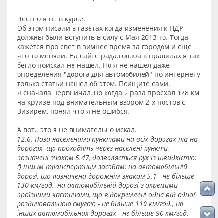
Честно я не в курсе.
Об этом писали в газетах когда изменения к ПДР
должны были вступить в силу с Мая 2013-го. Тогда
кажется про свет в зимнее время за городом и еще
что то меняли. На сайте рада.гов.юа в правилах я так
бегло поискал не нашел. Но я не нашел даже
определения "дорога для автомобилей" по интернету
только статьи нашел об этом. Поищите сами.
Я сначала нервничал, но когда 2 раза проехал 128 км
на круизе под внимательным взором 2-х постов с
Визирем, понял что я не ошибся.
А вот.. это я не внимательно искал.
12.6. Поза населеними пунктами на всіх дорогах та на
дорогах, що проходять через населені пункти,
позначені знаком 5.47, дозволяється рух із швидкістю:
ґ) іншим транспортним засобам: на автомобільній
дорозі, що позначена дорожнім знаком 5.1 - не більше
130 км/год., на автомобільній дорозі з окремими
проїзними частинами, що відокремлені одна від одної
розділювальною смугою - не більше 110 км/год., на
інших автомобільних дорогах - не більше 90 км/год.