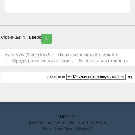
Страницы: [
1
]
Вверх
+
Aveo New (Sonic) Клуб
Наша жизнь онлайн офлайн
Юридическая консультация
Разрешенная скорость
Перейти в:
SMF © 2011
Reseller by
Daniiel
. Designed by
Brian
Aveo New (Sonic) Клуб ©