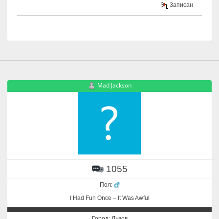
Записан
Mad Jackson
1055
Пол:
I Had Fun Once – It Was Awful
Город: Львов