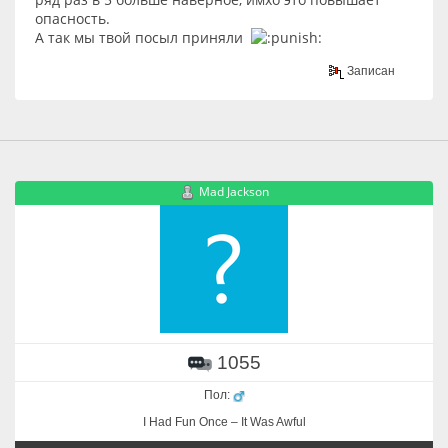
опасность.
А так мы твой посыл приняли
Записан
Mad Jackson
1055
Пол:
I Had Fun Once – It Was Awful