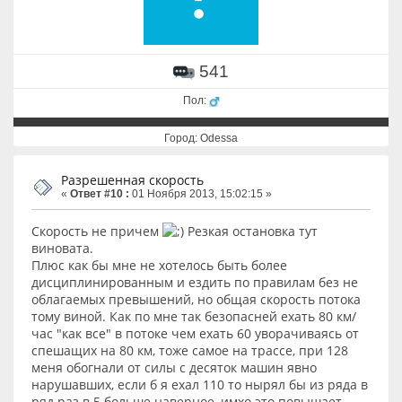
541
Пол:
Город: Odessa
Разрешенная скорость
«
Ответ #10 :
01 Ноября 2013, 15:02:15 »
Скорость не причем
Резкая остановка тут
виновата.
Плюс как бы мне не хотелось быть более
дисциплинированным и ездить по правилам без не
облагаемых превышений, но общая скорость потока
тому виной. Как по мне так безопасней ехать 80 км/
час "как все" в потоке чем ехать 60 уворачиваясь от
спешащих на 80 км, тоже самое на трассе, при 128
меня обогнали от силы с десяток машин явно
нарушавших, если б я ехал 110 то нырял бы из ряда в
ряд раз в 5 больше наверное, имхо это повышает