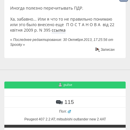
Иногда полезно перечитывать ПДР.
Ха, забавно... Или я что то не правильно понимаю
или это было внесено еще П О С Т А Н О В А від 22
квітня 2009 р. N 395
ссылка
«
Последнее редактирование: 30 Октября 2013, 17:25:56 от
Spooky
»
Записан
pulse
115
Пол:
Peugeot 407 2.2 AT; mitsubishi outlander new 2.4AT