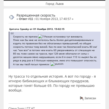
Город: Львов
Разрешенная скорость
«
Ответ #11 :
01 Ноября 2013, 17:40:57 »
Цитата: Spooky от 01 Ноября 2013, 15:02:15
Скорость не причем
Резкая остановка тут виновата.
Плюс как бы мне не хотелось быть более дисциплинированным и
ездить по правилам без не облагаемых превышений, но общая
скорость потока тому виной. Как по мне так безопасней ехать 80 км/
час "как все" в потоке чем ехать 60 уворачиваясь от спешащих на
80 км, тоже самое на трассе, при 128 меня обогнали от силы с
десяток машин явно нарушавших, если б я ехал 110 то нырял бы из
ряда в ряд раз в 5 больше наверное, имхо это повышает опасность.
А так мы твой посыл приняли
Ну трасса то отдельная история. А вот по городу - я
игнорю бибикающих и блымающих придурков,
которые гонят больше 69. По городу не превышаю
вообще.
Записан
Chevy Sonic LTZ AT