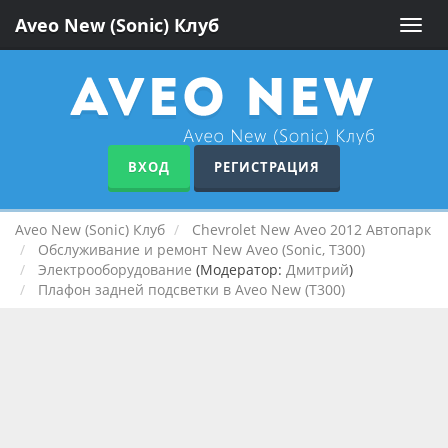
Aveo New (Sonic) Клуб
Toggle
naviga
ВХОД
РЕГИСТРАЦИЯ
Aveo New (Sonic) Клуб
Chevrolet New Aveo 2012 Автопарк
Обслуживание и ремонт New Aveo (Sonic, T300)
Электрооборудование
(Модератор:
Дмитрий
)
Плафон задней подсветки в Aveo New (T300)