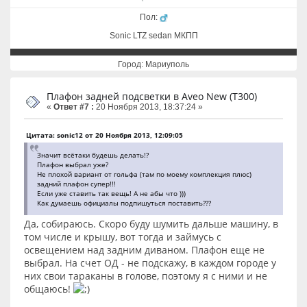
Пол:
Sonic LTZ sedan МКПП
Город: Мариуполь
Плафон задней подсветки в Aveo New (T300)
«
Ответ #7 :
20 Ноября 2013, 18:37:24 »
Цитата: sonic12 от 20 Ноября 2013, 12:09:05
Значит всётаки будешь делать!?
Плафон выбрал уже?
Не плохой вариант от гольфа (там по моему комплекция плюс)
задний плафон супер!!!
Если уже ставить так вещь! А не абы что )))
Как думаешь официалы подпишуться поставить???
Да, собираюсь. Скоро буду шумить дальше машину, в
том числе и крышу, вот тогда и займусь с
освещением над задним диваном. Плафон еще не
выбрал. На счет ОД - не подскажу, в каждом городе у
них свои тараканы в голове, поэтому я с ними и не
общаюсь!