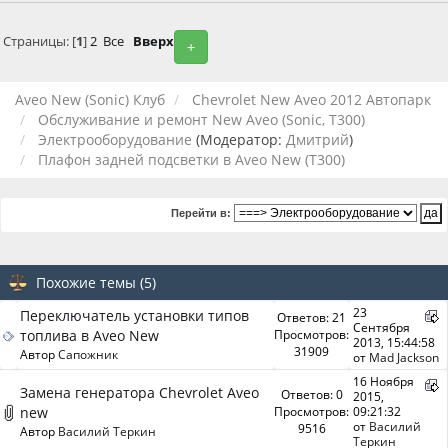
Страницы: [
1
]
2
Все
Вверх
+
Aveo New (Sonic) Клуб
Chevrolet New Aveo 2012 Автопарк
Обслуживание и ремонт New Aveo (Sonic, T300)
Электрооборудование
(Модератор:
Дмитрий
)
Плафон задней подсветки в Aveo New (T300)
Перейти в:
Похожие темы (5)
23
Переключатель установки типов
Ответов: 21
Сентября
топлива в Aveo New
Просмотров:
2013, 15:44:58
31909
Автор
Сапожник
от
Mad Jackson
16 Ноября
Замена генератора Chevrolet Aveo
Ответов: 0
2015,
new
Просмотров:
09:21:32
от
Василий
9516
Автор
Василий Теркин
Теркин