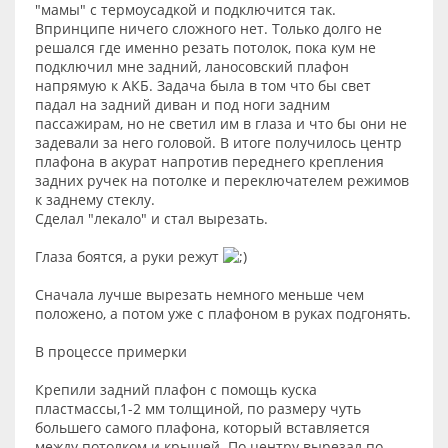
"мамы" с термоусадкой и подключится так.
Впринципе ничего сложного нет. Только долго не
решался где именно резать потолок, пока кум не
подключил мне задний, ланосовский плафон
напрямую к АКБ. Задача была в том что бы свет
падал на задний диван и под ноги задним
пассажирам, но не светил им в глаза и что бы они не
задевали за него головой. В итоге получилось центр
плафона в акурат напротив переднего крепления
задних ручек на потолке и переключателем режимов
к заднему стеклу.
Сделал "лекало" и стал вырезать.
Глаза боятся, а руки режут
Сначала лучше вырезать немного меньше чем
положено, а потом уже с плафоном в руках подгонять.
В процессе примерки
Крепили задний плафон с помощь куска
пластмассы,1-2 мм толщиной, по размеру чуть
большего самого плафона, который вставляется
между потолком и крышей. По центру вырезал по