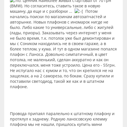
Ценник наиболее живых стартовал от 70 грн
(BMW). Но согласитесь, ставить такое в новую
машину, да еще и с разборки ...
Потом
начались поиски по магазинам автозапчастей и
авторынке. Новых плафонов с иномарок нигде не
было. Либо какие то универсальные, либо с жигулей
(лады, приоры). Заказывать через интернет у меня
не было время, т.к. потолок уже был демонтирован и
мы с Соником находились не в своем гараже, а в
более теплом, у кума. И тут в одном магазине попался
плафон с Ланоса. Довольно симпатичный, в цвет
потолка, не маленький, сделан аккуратно и как он
переключался, меня тоже устроило. Цена его - 55грн.
Не испугало нас с кумом и то, что он крепился не на
защелках, а на 2 самореза, по бокам. Сразу купили и
поставили светодиод, такой же как и в штатном
плафоне.
Провода припаял паралельно к штатному плафону и
протялул к заднему. Родную ланосовскую клемму
плафона мы не нашли, пришлось купить мини