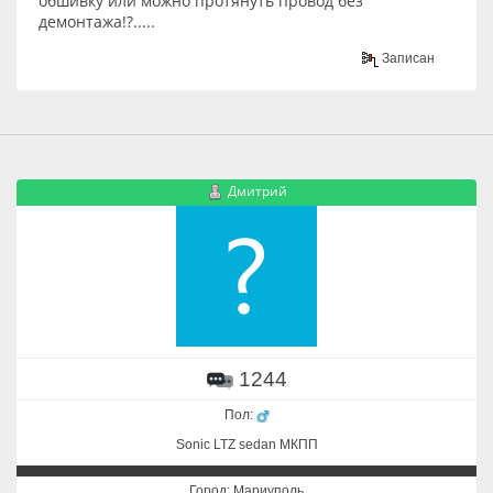
обшивку или можно протянуть провод без
демонтажа!?.....
Записан
Дмитрий
1244
Пол:
Sonic LTZ sedan МКПП
Город: Мариуполь