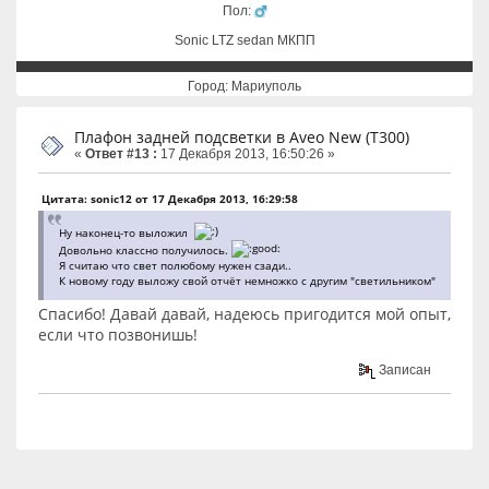
Пол:
Sonic LTZ sedan МКПП
Город: Мариуполь
Плафон задней подсветки в Aveo New (T300)
«
Ответ #13 :
17 Декабря 2013, 16:50:26 »
Цитата: sonic12 от 17 Декабря 2013, 16:29:58
Ну наконец-то выложил
Довольно классно получилось.
Я считаю что свет полюбому нужен сзади..
К новому году выложу свой отчёт немножко с другим "светильником"
Спасибо! Давай давай, надеюсь пригодится мой опыт,
если что позвонишь!
Записан