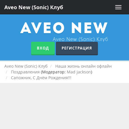
Aveo New (Sonic) Клуб
Toggle
naviga
ВХОД
РЕГИСТРАЦИЯ
Aveo New (Sonic) Клуб
Наша жизнь онлайн офлайн
Поздравления
(Модератор:
Mad Jackson
)
Сапожник, С Днём Рождения!!!