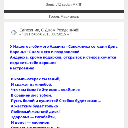
Sonic LTZ sedan МКПП
Город: Мариуполь
Сапожник, С Днём Рождения!!!
«
:
29 Ноября 2013, 06:50:15 »
У Нашего любимого Админа - Сапожника сегодня День
Варенья! С чем я его и поздравляю!
Андрюха, кроме подарков, открыток и стихов хочется
подарить тебе хорошее
настроение!
В компьютерах ты гений,
И скажет нам любой,
Что сам Билл Гейтс лишь «чайник»
В сравнении с тобой.
Пусть белой и пушистой С тобою будет жизнь,
А жестким будет только
Любимый жесткий диск!
Здоровья — гигабайты,
И денег — миллион,
Отнюдь не виртуальным