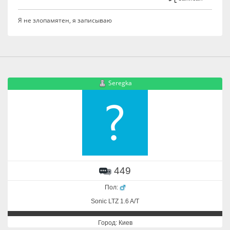
Я не злопамятен, я записываю
Seregka
449
Пол:
Sonic LTZ 1.6 A/T
Город: Киев