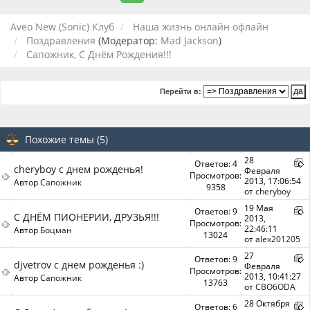
Aveo New (Sonic) Клуб
Наша жизнь онлайн офлайн
Поздравления
(Модератор:
Mad Jackson
)
Сапожник, С Днём Рождения!!!
Перейти в:
Похожие темы (5)
28
Ответов: 4
cheryboy с днем рожденья!
Февраля
Просмотров:
2013, 17:06:54
Автор
Сапожник
9358
от
cheryboy
19 Мая
Ответов: 9
С ДНЁМ ПИОНЕРИИ, ДРУЗЬЯ!!!
2013,
Просмотров:
22:46:11
Автор
Боцман
13024
от
alex201205
27
Ответов: 9
djvetrov с днем рожденья :)
Февраля
Просмотров:
2013, 10:41:27
Автор
Сапожник
13763
от
CBO6ODA
28 Октября
Ответов: 6