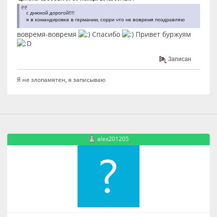
с днюхой дорогой!!!!
я в командировке в германии, сорри что не вовремя поздравляю
вовремя-вовремя
Спасибо
Привет буржуям
Записан
Я не злопамятен, я записываю
alex201205