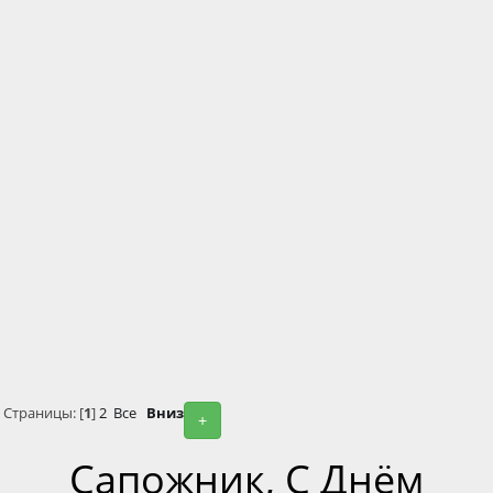
Страницы: [
1
]
2
Все
Вниз
+
Сапожник, С Днём