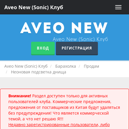
Aveo New (Sonic) Клуб
Toggle
naviga
ВХОД
РЕГИСТРАЦИЯ
Aveo New (Sonic) Клуб
Барахолка
Продам
Неоновая подсветка днища
Внимание!
Раздел доступен только для активных
пользователей клуба. Коммерческие предложения,
предложения от поставщиков из Китая будут удаляться
без предупреждения! Что является коммерческой
темой, а что нет решаю Я!!!
Недавно зарегистрированные пользователи, либо