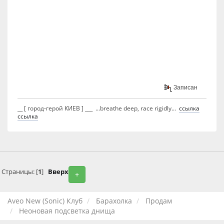
Записан
__ [ город-герой КИЕВ ] ___ ...breathe deep, race rigidly...
ссылка
ссылка
Страницы: [
1
]
Вверх
+
Aveo New (Sonic) Клуб
Барахолка
Продам
Неоновая подсветка днища