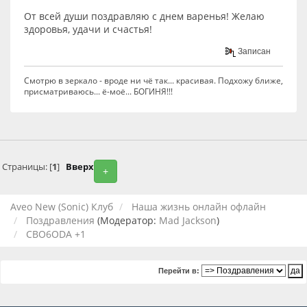
От всей души поздравляю с днем варенья! Желаю
здоровья, удачи и счастья!
Записан
Смотрю в зеркало - вроде ни чё так... красивая. Подхожу ближе,
присматриваюсь... ё-моё... БОГИНЯ!!!
Страницы: [
1
]
Вверх
+
Aveo New (Sonic) Клуб
Наша жизнь онлайн офлайн
Поздравления
(Модератор:
Mad Jackson
)
CBO6ODA +1
Перейти в: