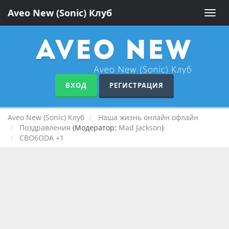
Aveo New (Sonic) Клуб
Toggle
naviga
ВХОД
РЕГИСТРАЦИЯ
Aveo New (Sonic) Клуб
Наша жизнь онлайн офлайн
Поздравления
(Модератор:
Mad Jackson
)
CBO6ODA +1