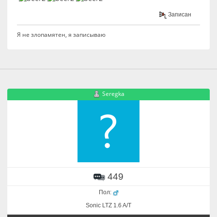
Записан
Я не злопамятен, я записываю
Seregka
449
Пол:
Sonic LTZ 1.6 A/T