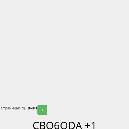
Страницы: [
1
]
Вниз
+
CBO6ODA +1