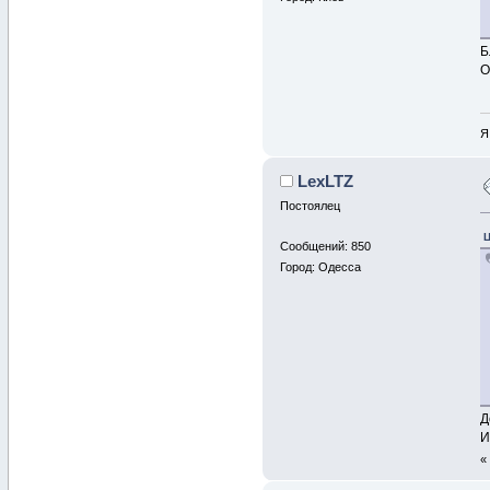
Б
О
Я
LexLTZ
Постоялец
Ц
Сообщений: 850
Город: Одесса
Д
И