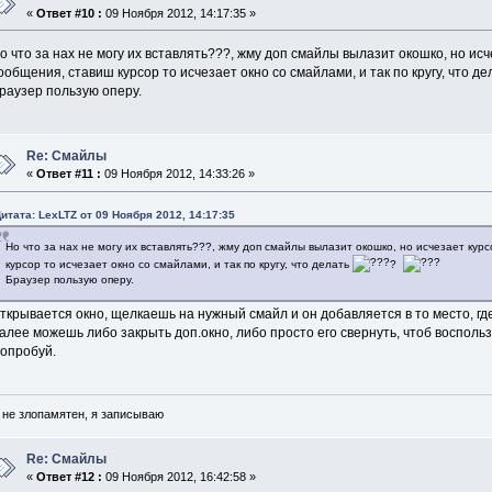
«
Ответ #10 :
09 Ноября 2012, 14:17:35 »
о что за нах не могу их вставлять???, жму доп смайлы вылазит окошко, но исч
ообщения, ставиш курсор то исчезает окно со смайлами, и так по кругу, что д
раузер пользую оперу.
Re: Смайлы
«
Ответ #11 :
09 Ноября 2012, 14:33:26 »
итата: LexLTZ от 09 Ноября 2012, 14:17:35
Но что за нах не могу их вставлять???, жму доп смайлы вылазит окошко, но исчезает кур
курсор то исчезает окно со смайлами, и так по кругу, что делать
?
Браузер пользую оперу.
ткрывается окно, щелкаешь на нужный смайл и он добавляется в то место, гд
алее можешь либо закрыть доп.окно, либо просто его свернуть, чтоб восполь
опробуй.
 не злопамятен, я записываю
Re: Смайлы
«
Ответ #12 :
09 Ноября 2012, 16:42:58 »