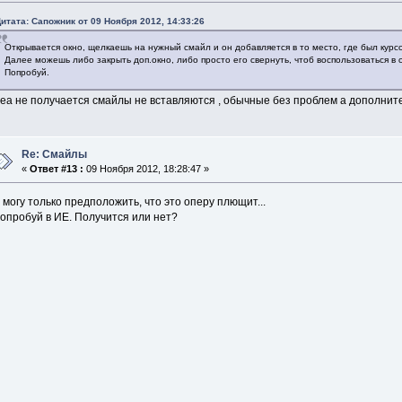
итата: Сапожник от 09 Ноября 2012, 14:33:26
Открывается окно, щелкаешь на нужный смайл и он добавляется в то место, где был курс
Далее можешь либо закрыть доп.окно, либо просто его свернуть, чтоб воспользоваться в
Попробуй.
еа не получается смайлы не вставляются , обычные без проблем а дополните
Re: Смайлы
«
Ответ #13 :
09 Ноября 2012, 18:28:47 »
 могу только предположить, что это оперу плющит...
опробуй в ИЕ. Получится или нет?