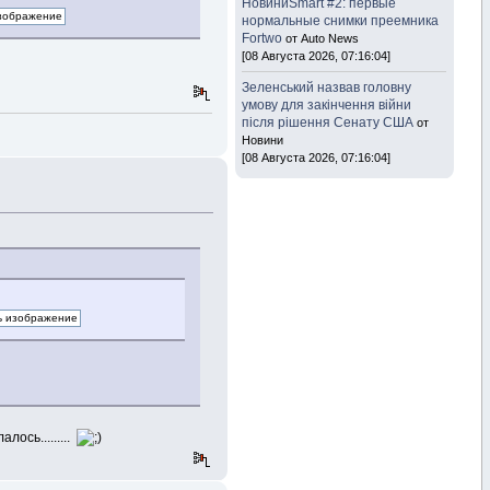
НовиниSmart #2: первые
нормальные снимки преемника
Fortwo
от Auto News
[08 Августа 2026, 07:16:04]
Зеленський назвав головну
умову для закінчення війни
після рішення Сенату США
от
Новини
[08 Августа 2026, 07:16:04]
лось.........