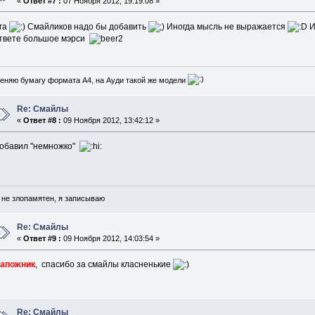
«
Ответ #7 :
07 Ноября 2012, 19:19:08 »
га
Смайликов надо бы добавить
Иногда мысль не выражается
И
твете большое мэрси
еняю бумагу формата А4, на Ауди такой же модели
Re: Смайлы
«
Ответ #8 :
09 Ноября 2012, 13:42:12 »
обавил "немножко"
 не злопамятен, я записываю
Re: Смайлы
«
Ответ #9 :
09 Ноября 2012, 14:03:54 »
апожник
, спасибо за смайлы класненькие
Re: Смайлы