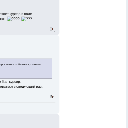
езает курсор в поле
елать
?
сор в поле сообщения, ставиш
е был курсор.
зоваться в следующий раз.