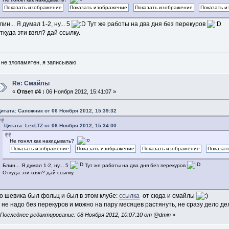
лин... Я думал 1-2, ну... 5
Тут же работы на два дня без перекуров
ткуда эти взял? дай ссылку.
 не злопамятен, я записываю
Re: Смайлы
«
Ответ #4 :
06 Ноября 2012, 15:41:07 »
итата: Сапожник от 06 Ноября 2012, 15:39:32
Цитата: LexLTZ от 06 Ноября 2012, 15:34:00
Не понял как накидывать?
Блин... Я думал 1-2, ну... 5
Тут же работы на два дня без перекуров
Откуда эти взял? дай ссылку.
о шевика был фольц и был в этом клубе:
ссылка
от сюда и смайлы
 не надо без перекуров и можно на пару месяцев растянуть, не сразу дело дела
«
Последнее редактирование: 08 Ноября 2012, 10:07:10 от @dmin
»