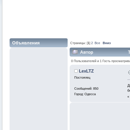
Объявления
Страницы: [
1
]
2
Все
Вниз
Автор
Т
0 Пользователей и 1 Гость просматрив
LexLTZ
Постоялец
Д
Сообщений: 850
б
Город: Одесса