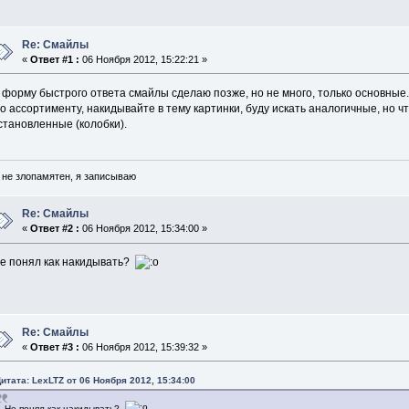
Re: Смайлы
«
Ответ #1 :
06 Ноября 2012, 15:22:21 »
 форму быстрого ответа смайлы сделаю позже, но не много, только основные
о ассортименту, накидывайте в тему картинки, буду искать аналогичные, но ч
становленные (колобки).
 не злопамятен, я записываю
Re: Смайлы
«
Ответ #2 :
06 Ноября 2012, 15:34:00 »
е понял как накидывать?
Re: Смайлы
«
Ответ #3 :
06 Ноября 2012, 15:39:32 »
итата: LexLTZ от 06 Ноября 2012, 15:34:00
Не понял как накидывать?