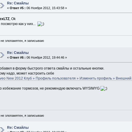
Re: Смайлы
«
Ответ #5 :
06 Ноября 2012, 15:43:58 »
exLTZ
, Ok
 посмотрю как у них...
 не злопамятен, я записываю
Re: Смайлы
«
Ответ #6 :
06 Ноября 2012, 19:44:46 »
обавил в форму быстрого ответа смайлы и остальные кнопки.
ому надо, может настроить себе
veo New 2012 Клуб » Профиль пользователя » Изменить профиль » Внешний
о избежание тормозов, не рекомендую включать WYSIWYG
 не злопамятен, я записываю
Re: Смайлы