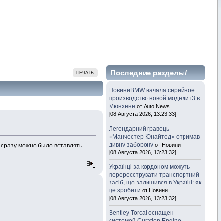
Последние разделы/
ПЕЧАТЬ
темы
НовиниBMW начала серийное
производство новой модели i3 в
Мюнхене
от Auto News
[08 Августа 2026, 13:23:33]
Легендарний гравець
«Манчестер Юнайтед» отримав
дивну заборону
от Новини
 сразу можно было вставлять
[08 Августа 2026, 13:23:32]
Українці за кордоном можуть
перереєструвати транспортний
засіб, що залишився в Україні: як
це зробити
от Новини
[08 Августа 2026, 13:23:32]
Bentley Torcal оснащен
системой Curation Engine,