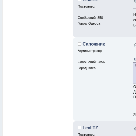
Постоялец
Н
Сообщений: 850
с
Город: Одесса
Б
Сапожник
Администратор
Ц
Сообщений: 2856
Город: Киев
О
Д
П
Я
LexLTZ
Постоялец