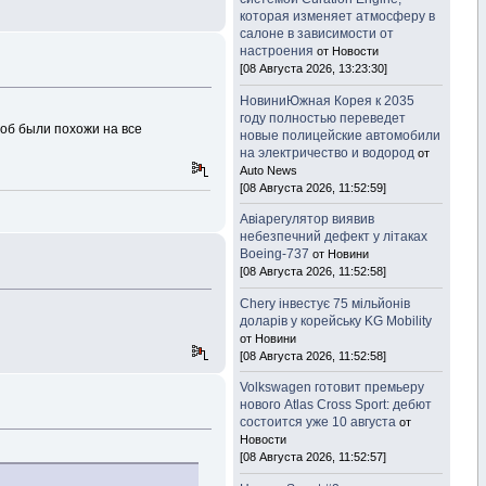
которая изменяет атмосферу в
салоне в зависимости от
настроения
от Новости
[08 Августа 2026, 13:23:30]
НовиниЮжная Корея к 2035
.
году полностью переведет
тоб были похожи на все
новые полицейские автомобили
на электричество и водород
от
Auto News
[08 Августа 2026, 11:52:59]
Авіарегулятор виявив
небезпечний дефект у літаках
Boeing-737
от Новини
[08 Августа 2026, 11:52:58]
Chery інвестує 75 мільйонів
доларів у корейську KG Mobility
от Новини
[08 Августа 2026, 11:52:58]
Volkswagen готовит премьеру
нового Atlas Cross Sport: дебют
состоится уже 10 августа
от
Новости
[08 Августа 2026, 11:52:57]