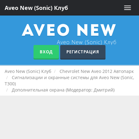
Aveo New (Sonic) Клуб
Toggle
naviga
ВХОД
РЕГИСТРАЦИЯ
Aveo New (Sonic) Клуб
Chevrolet New Aveo 2012 Автопарк
Сигнализации и охранные системы для Aveo New (Sonic,
T300)
Дополнительная охрана
(Модератор:
Дмитрий
)