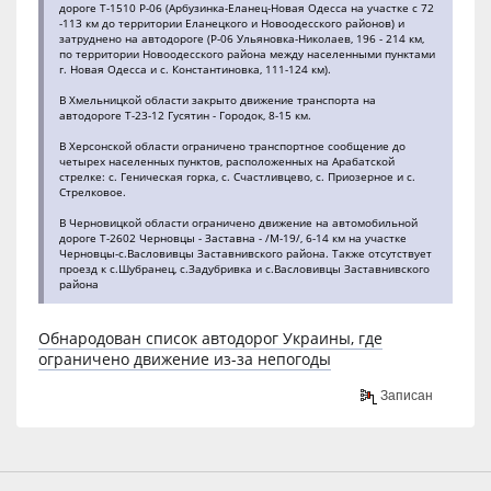
дороге Т-1510 Р-06 (Арбузинка-Еланец-Новая Одесса на участке с 72
-113 км до территории Еланецкого и Новоодесского районов) и
затруднено на автодороге (Р-06 Ульяновка-Николаев, 196 - 214 км,
по территории Новоодесского района между населенными пунктами
г. Новая Одесса и с. Константиновка, 111-124 км).
В Хмельницкой области закрыто движение транспорта на
автодороге Т-23-12 Гусятин - Городок, 8-15 км.
В Херсонской области ограничено транспортное сообщение до
четырех населенных пунктов, расположенных на Арабатской
стрелке: с. Геническая горка, с. Счастливцево, с. Приозерное и с.
Стрелковое.
В Черновицкой области ограничено движение на автомобильной
дороге Т-2602 Черновцы - Заставна - /М-19/, 6-14 км на участке
Черновцы-с.Васловивцы Заставнивского района. Также отсутствует
проезд к с.Шубранец, с.Задубривка и с.Васловивцы Заставнивского
района
Обнародован список автодорог Украины, где
ограничено движение из-за непогоды
Записан