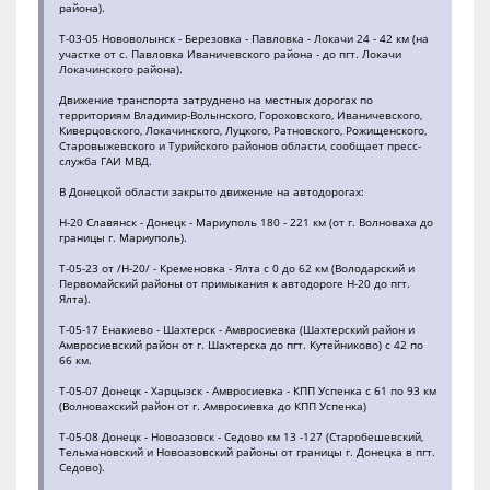
района).
Т-03-05 Нововолынск - Березовка - Павловка - Локачи 24 - 42 км (на
участке от с. Павловка Иваничевского района - до пгт. Локачи
Локачинского района).
Движение транспорта затруднено на местных дорогах по
территориям Владимир-Волынского, Гороховского, Иваничевского,
Киверцовского, Локачинского, Луцкого, Ратновского, Рожищенского,
Старовыжевского и Турийского районов области, сообщает пресс-
служба ГАИ МВД.
В Донецкой области закрыто движение на автодорогах:
Н-20 Славянск - Донецк - Мариуполь 180 - 221 км (от г. Волноваха до
границы г. Мариуполь).
Т-05-23 от /Н-20/ - Кременовка - Ялта с 0 до 62 км (Володарский и
Первомайский районы от примыкания к автодороге Н-20 до пгт.
Ялта).
Т-05-17 Енакиево - Шахтерск - Амвросиевка (Шахтерский район и
Амвросиевский район от г. Шахтерска до пгт. Кутейниково) с 42 по
66 км.
Т-05-07 Донецк - Харцызск - Амвросиевка - КПП Успенка с 61 по 93 км
(Волновахский район от г. Амвросиевка до КПП Успенка)
Т-05-08 Донецк - Новоазовск - Седово км 13 -127 (Старобешевский,
Тельмановский и Новоазовский районы от границы г. Донецка в пгт.
Седово).