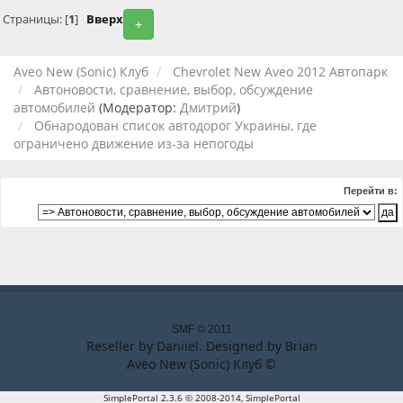
Страницы: [
1
]
Вверх
+
Aveo New (Sonic) Клуб
Chevrolet New Aveo 2012 Автопарк
Автоновости, сравнение, выбор, обсуждение
автомобилей
(Модератор:
Дмитрий
)
Обнародован список автодорог Украины, где
ограничено движение из-за непогоды
Перейти в:
SMF © 2011
Reseller by
Daniiel
. Designed by
Brian
Aveo New (Sonic) Клуб ©
SimplePortal 2.3.6 © 2008-2014, SimplePortal