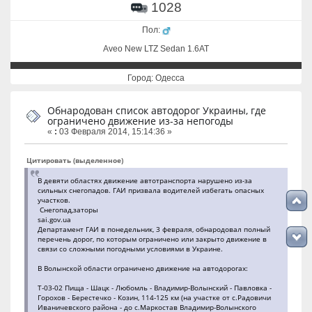
1028
Пол:
Aveo New LTZ Sedan 1.6AT
Город: Одесса
Обнародован список автодорог Украины, где
ограничено движение из-за непогоды
«
:
03 Февраля 2014, 15:14:36 »
Цитировать (выделенное)
В девяти областях движение автотранспорта нарушено из-за
сильных снегопадов. ГАИ призвала водителей избегать опасных
участков.
Снегопад,заторы
sai.gov.ua
Департамент ГАИ в понедельник, 3 февраля, обнародовал полный
перечень дорог, по которым ограничено или закрыто движение в
связи со сложными погодными условиями в Украине.
В Волынской области ограничено движение на автодорогах:
Т-03-02 Пища - Шацк - Любомль - Владимир-Волынский - Павловка -
Горохов - Берестечко - Козин, 114-125 км (на участке от с.Радовичи
Иваничевского района - до с.Маркостав Владимир-Волынского