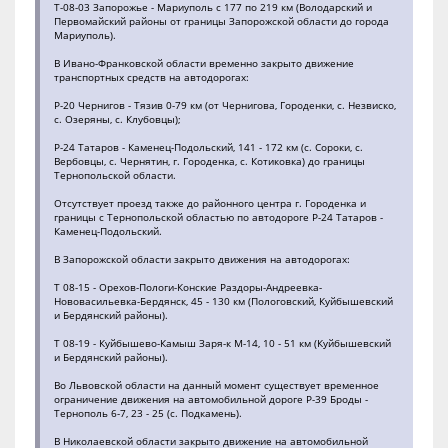
Т-08-03 Запорожье - Мариуполь с 177 по 219 км (Володарский и
Первомайский районы от границы Запорожской области до города
Мариуполь).
В Ивано-Франковской области временно закрыто движение
транспортных средств на автодорогах:
Р-20 Чернигов - Тязив 0-79 км (от Чернигова, Городенки, с. Незвиско,
с. Озеряны, с. Клубовцы);
Р-24 Татаров - Каменец-Подольский, 141 - 172 км (с. Сороки, с.
Вербовцы, с. Чернятин, г. Городенка, с. Котиковка) до границы
Тернопольской области.
Отсутствует проезд также до районного центра г. Городенка и
границы с Тернопольской областью по автодороге Р-24 Татаров -
Каменец-Подольский.
В Запорожской области закрыто движения на автодорогах:
Т 08-15 - Орехов-Пологи-Конские Раздоры-Андреевка-
Нововасильевка-Бердянск, 45 - 130 км (Пологовский, Куйбышевский
и Бердянский районы).
Т 08-19 - Куйбышево-Камыш Заря-к М-14, 10 - 51 км (Куйбышевский
и Бердянский районы).
Во Львовской области на данный момент существует временное
ограничение движения на автомобильной дороге Р-39 Броды -
Тернополь 6-7, 23 - 25 (с. Подкамень).
В Николаевской области закрыто движение на автомобильной