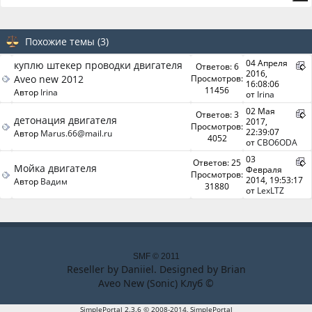
Похожие темы (3)
04 Апреля
куплю штекер проводки двигателя
Ответов: 6
2016,
Aveo new 2012
Просмотров:
16:08:06
11456
Автор
Irina
от
Irina
02 Мая
Ответов: 3
детонация двигателя
2017,
Просмотров:
22:39:07
Автор
Marus.66@mail.ru
4052
от
CBO6ODA
03
Ответов: 25
Мойка двигателя
Февраля
Просмотров:
2014, 19:53:17
Автор
Вадим
31880
от
LexLTZ
SMF © 2011
Reseller by
Daniiel
. Designed by
Brian
Aveo New (Sonic) Клуб ©
SimplePortal 2.3.6 © 2008-2014, SimplePortal