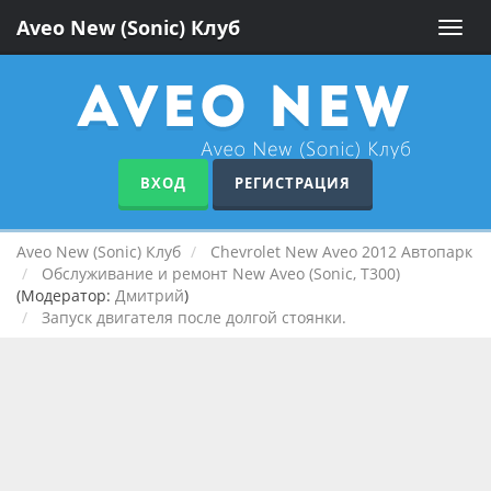
Aveo New (Sonic) Клуб
Toggle
naviga
ВХОД
РЕГИСТРАЦИЯ
Aveo New (Sonic) Клуб
Chevrolet New Aveo 2012 Автопарк
Обслуживание и ремонт New Aveo (Sonic, T300)
(Модератор:
Дмитрий
)
Запуск двигателя после долгой стоянки.