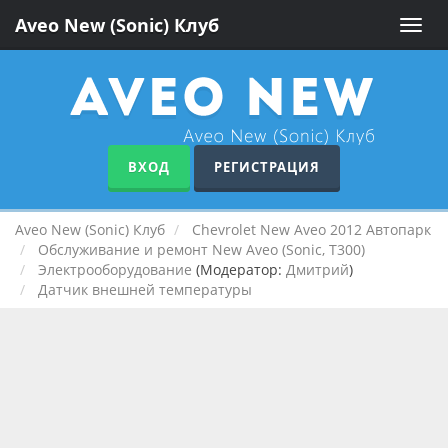
Aveo New (Sonic) Клуб
Toggle
naviga
ВХОД
РЕГИСТРАЦИЯ
Aveo New (Sonic) Клуб
Chevrolet New Aveo 2012 Автопарк
Обслуживание и ремонт New Aveo (Sonic, T300)
Электрооборудование
(Модератор:
Дмитрий
)
Датчик внешней температуры