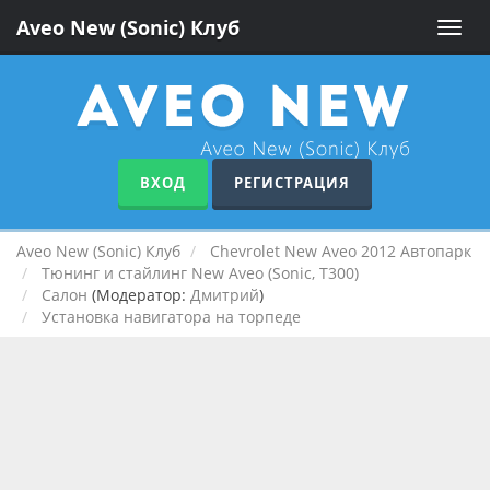
Aveo New (Sonic) Клуб
Toggle
naviga
ВХОД
РЕГИСТРАЦИЯ
Aveo New (Sonic) Клуб
Chevrolet New Aveo 2012 Автопарк
Тюнинг и стайлинг New Aveo (Sonic, T300)
Салон
(Модератор:
Дмитрий
)
Установка навигатора на торпеде