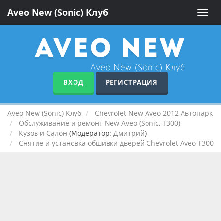
Aveo New (Sonic) Клуб
Toggle
naviga
ВХОД
РЕГИСТРАЦИЯ
Aveo New (Sonic) Клуб
Chevrolet New Aveo 2012 Автопарк
Обслуживание и ремонт New Aveo (Sonic, T300)
Кузов и Салон
(Модератор:
Дмитрий
)
Снятие и установка обшивки дверей Chevrolet Aveo T300