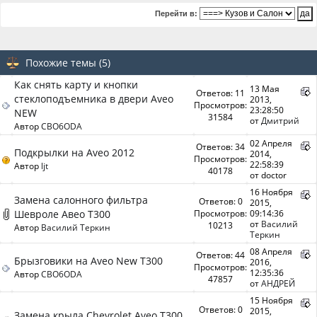
Перейти в:
Похожие темы (5)
Как снять карту и кнопки
13 Мая
Ответов: 11
стеклоподъемника в двери Aveo
2013,
Просмотров:
23:28:50
NEW
31584
от
Дмитрий
Автор
CBO6ODA
02 Апреля
Ответов: 34
Подкрылки на Aveo 2012
2014,
Просмотров:
22:58:39
Автор
ljt
40178
от doctor
16 Ноября
Замена салонного фильтра
Ответов: 0
2015,
Шевроле Авео T300
Просмотров:
09:14:36
от
Василий
10213
Автор
Василий Теркин
Теркин
08 Апреля
Ответов: 44
Брызговики на Aveo New T300
2016,
Просмотров:
12:35:36
Автор
CBO6ODA
47857
от
АНДРЕЙ
15 Ноября
Ответов: 0
2015,
Замена крыла Chevrolet Aveo T300