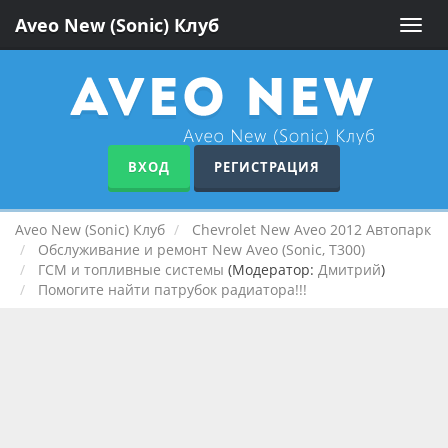
Aveo New (Sonic) Клуб
Toggle
naviga
ВХОД
РЕГИСТРАЦИЯ
Aveo New (Sonic) Клуб
Chevrolet New Aveo 2012 Автопарк
Обслуживание и ремонт New Aveo (Sonic, T300)
ГСМ и топливные системы
(Модератор:
Дмитрий
)
Помогите найти патрубок радиатора!!!