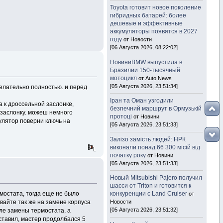
Toyota готовит новое поколение
гибридных батарей: более
дешевые и эффективные
аккумуляторы появятся в 2027
году
от Новости
[06 Августа 2026, 08:22:02]
НовиниBMW выпустила в
Бразилии 150-тысячный
мотоцикл
от Auto News
[05 Августа 2026, 23:51:34]
желательно полностью. и перед
Іран та Оман узгодили
а к дроссельной заслонке,
безпечний маршрут в Ормузькій
 заслонку. можеш немного
протоці
от Новини
улятор поверни ключь на
[05 Августа 2026, 23:51:33]
Залізо замість людей: НРК
виконали понад 66 300 місій від
початку року
от Новини
[05 Августа 2026, 23:51:33]
Новый Mitsubishi Pajero получил
шасси от Triton и готовится к
мостата, тогда еще не было
конкуренции с Land Cruiser
от
ивайте так же на замене корпуса
Новости
[05 Августа 2026, 23:51:32]
сле замены термостата, а
оставил, мастер продолбался 5