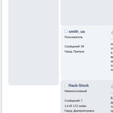
smith_ua
Пользователь
п
Сообщений: 99
э
Город: Прилуки
а
в
ш
з
п
Hack-Stock
Немногословный
Б
Сообщений: 7
д
1.6 АТ LTZ sedan
т
Город: Днепропетровск
г