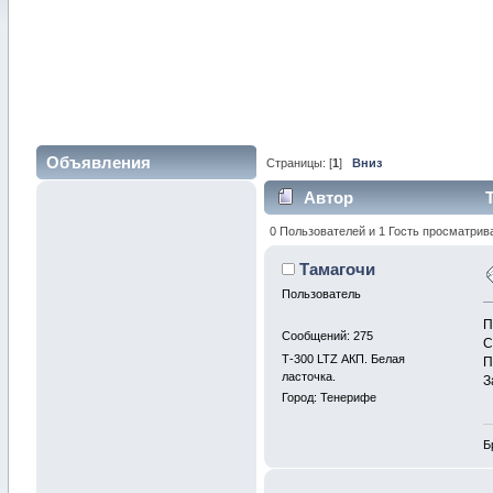
Объявления
Страницы: [
1
]
Вниз
Автор
Т
0 Пользователей и 1 Гость просматрив
Тамагочи
Пользователь
П
Сообщений: 275
С
Т-300 LTZ АКП. Белая
П
ласточка.
З
Город: Тенерифе
Б