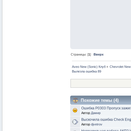
Страницы: [
1
]
Вверх
Aveo New (Sonic) Клуб
»
Chevrolet New
Вылезла ошибка 89
Похожие темы (4)
Ошибка P0303 Пропуск зажиг
Автор
Дамир
Выскочила ошибка Check Eng
Автор
djvetrov