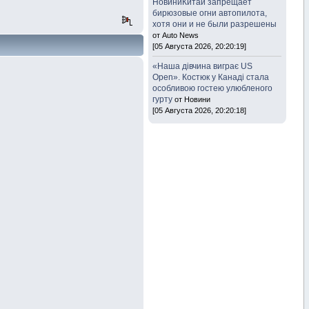
НовиниКитай запрещает
бирюзовые огни автопилота,
хотя они и не были разрешены
от Auto News
[05 Августа 2026, 20:20:19]
«Наша дівчина виграє US
Open». Костюк у Канаді стала
особливою гостею улюбленого
гурту
от Новини
[05 Августа 2026, 20:20:18]