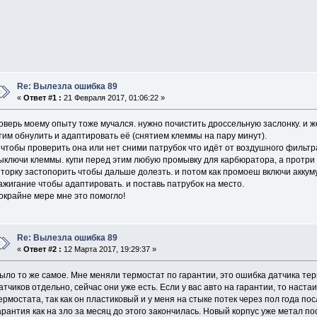
Re: Вылезла ошибка 89
«
Ответ #1 :
21 Февраля 2017, 01:06:22 »
оверь моему опыту тоже мучался. нужно почистить дроссельную заслонку. и 
тим обнулить и адаптировать её (снятием клеммы на пару минут).
 чтобы проверить она или нет сними патрубок что идёт от воздушного фильтр
ыключи клеммы. купи перед этим любую промывку для карбюратора, а протри
торку застопорить чтобы дальше долезть. и потом как промоеш включи аккум
ажигание чтобы адаптировать. и поставь патрубок на место.
окрайне мере мне это помогло!
Re: Вылезла ошибка 89
«
Ответ #2 :
12 Марта 2017, 19:29:37 »
ыло то же самое. Мне меняли термостат по гарантии, это ошибка датчика тер
атчиков отдельно, сейчас они уже есть. Если у вас авто на гарантии, то наста
ермостата, так как он пластиковый и у меня на стыке потек через пол года по
арантия как на зло за месяц до этого закончилась. Новый корпус уже метал п