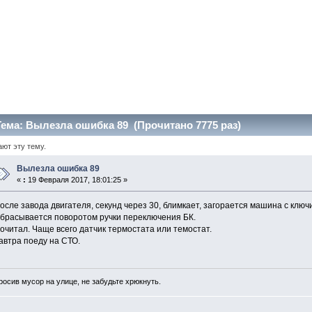
ема: Вылезла ошибка 89 (Прочитано 7775 раз)
ают эту тему.
Вылезла ошибка 89
«
:
19 Февраля 2017, 18:01:25 »
осле завода двигателя, секунд через 30, блимкает, загорается машина с ключ
брасывается поворотом ручки переключения БК.
очитал. Чаще всего датчик термостата или темостат.
автра поеду на СТО.
росив мусор на улице, не забудьте хрюкнуть.