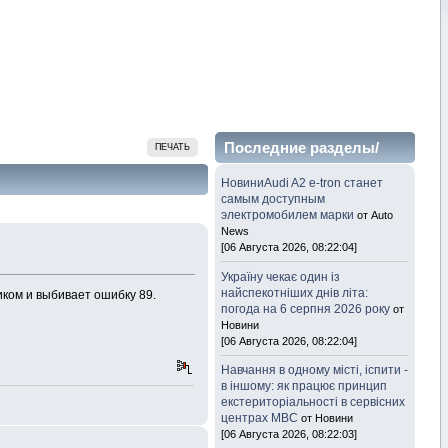
Последние разделы/
ПЕЧАТЬ
темы
НовиниAudi A2 e-tron станет
самым доступным
электромобилем марки
от Auto
News
[06 Августа 2026, 08:22:04]
Україну чекає один із
найспекотніших днів літа:
иком и выбивает ошибку 89.
погода на 6 серпня 2026 року
от
Новини
[06 Августа 2026, 08:22:04]
Навчання в одному місті, іспити -
в іншому: як працює принцип
екстериторіальності в сервісних
центрах МВС
от Новини
[06 Августа 2026, 08:22:03]