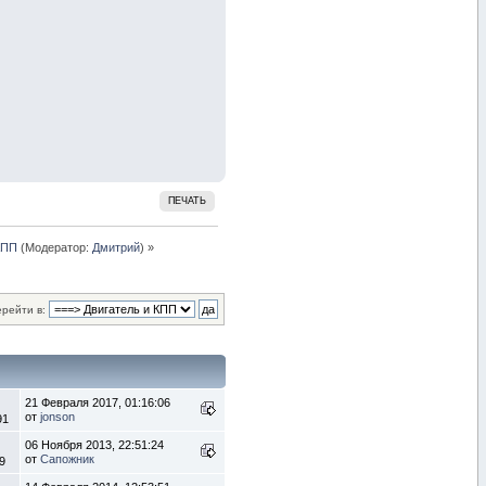
ПЕЧАТЬ
КПП
(Модератор:
Дмитрий
) »
рейти в:
21 Февраля 2017, 01:16:06
от
jonson
91
06 Ноября 2013, 22:51:24
от
Сапожник
9