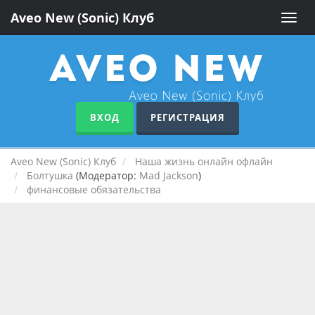
Aveo New (Sonic) Клуб
Toggle
naviga
ВХОД
РЕГИСТРАЦИЯ
Aveo New (Sonic) Клуб
Наша жизнь онлайн офлайн
Болтушка
(Модератор:
Mad Jackson
)
финансовые обязательства