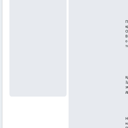
П
к
О
В
о
т
К
З
э
д
Н
н