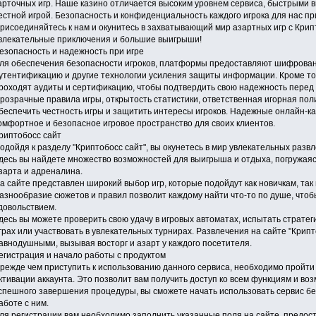
арточных игр. Наше казино отличается высоким уровнем сервиса, быстрыми
естной игрой. Безопасность и конфиденциальность каждого игрока для нас п
рисоединяйтесь к нам и окунитесь в захватывающий мир азартных игр с Крипт
влекательные приключения и большие выигрыши!
езопасность и надежность при игре
ля обеспечения безопасности игроков, платформы предоставляют шифрова
утентификацию и другие технологии усиления защиты информации. Кроме то
роходят аудиты и сертификацию, чтобы подтвердить свою надежность перед
розрачные правила игры, открытость статистики, ответственная игорная поли
беспечить честность игры и защитить интересы игроков. Надежные онлайн-к
омфортное и безопасное игровое пространство для своих клиентов.
риптобосс сайт
одойдя к разделу "Криптобосс сайт", вы окунетесь в мир увлекательных разв
десь вы найдете множество возможностей для выигрыша и отдыха, погружа
зарта и адреналина.
а сайте представлен широкий выбор игр, которые подойдут как новичкам, так
азнообразие сюжетов и правил позволит каждому найти что-то по душе, чтоб
довольствием.
десь вы можете проверить свою удачу в игровых автоматах, испытать стратег
грах или участвовать в увлекательных турнирах. Развлечения на сайте "Крипт
авнодушными, вызывая восторг и азарт у каждого посетителя.
егистрация и начало работы с продуктом
режде чем приступить к использованию данного сервиса, необходимо пройти
ктивации аккаунта. Это позволит вам получить доступ ко всем функциям и во
спешного завершения процедуры, вы сможете начать использовать сервис без
аботе с ним.
ля регистрации вам необходимо заполнить указанные поля на сайте, предо