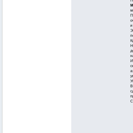
П
М
м
П
о
и
Э
п
К
Н
д
н
И
с
а
у
У
В
с
п
С