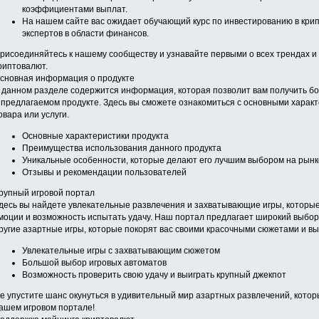
коэффициентами выплат.
На нашем сайте вас ожидает обучающий курс по инвестированию в кри
экспертов в области финансов.
рисоединяйтесь к нашему сообществу и узнавайте первыми о всех трендах и
риптовалют.
сновная информация о продукте
 данном разделе содержится информация, которая позволит вам получить б
 предлагаемом продукте. Здесь вы сможете ознакомиться с основными харак
овара или услуги.
Основные характеристики продукта
Преимущества использования данного продукта
Уникальные особенности, которые делают его лучшим выбором на рынк
Отзывы и рекомендации пользователей
рупный игровой портал
десь вы найдете увлекательные развлечения и захватывающие игры, котор
моции и возможность испытать удачу. Наш портал предлагает широкий выбор 
ругие азартные игры, которые покорят вас своими красочными сюжетами и в
Увлекательные игры с захватывающим сюжетом
Большой выбор игровых автоматов
Возможность проверить свою удачу и выиграть крупный джекпот
е упустите шанс окунуться в удивительный мир азартных развлечений, кото
ашем игровом портале!