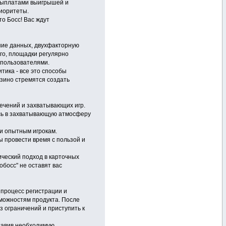
 выплатами выигрышей и
риоритеты.
о Босс! Вас ждут
ние данных, двухфакторную
го, площадки регулярно
 пользователями.
тика - все это способы
азино стремятся создать
лечений и захватывающих игр.
ясь в захватывающую атмосферу
 и опытным игрокам.
ы провести время с пользой и
ический подход в карточных
обосс" не оставят вас
 процесс регистрации и
зможностям продукта. После
 ограничений и приступить к
ставив необходимую