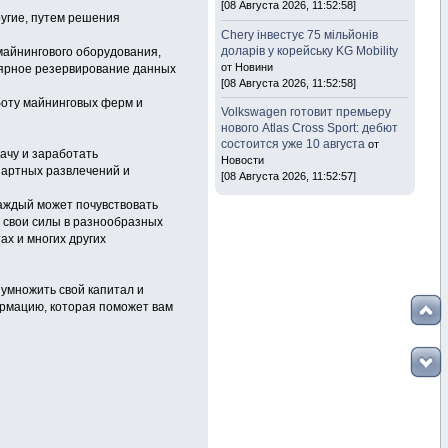
[08 Августа 2026, 11:52:58]
другие, путем решения
Chery інвестує 75 мільйонів
доларів у корейську KG Mobility
майнингового оборудования,
от Новини
лярное резервирование данных
[08 Августа 2026, 11:52:58]
оту майнинговых ферм и
Volkswagen готовит премьеру
нового Atlas Cross Sport: дебют
состоится уже 10 августа
от
ачу и заработать
Новости
азартных развлечений и
[08 Августа 2026, 11:52:57]
каждый может почувствовать
 свои силы в разнообразных
ах и многих других
 умножить свой капитал и
рмацию, которая поможет вам