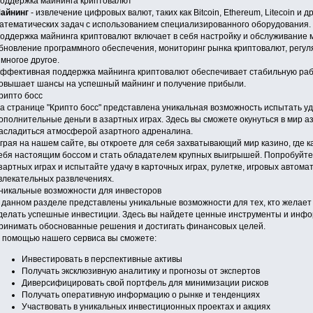
оддержка майнинга криптовалют
айнинг
- извлечение цифровых валют, таких как Bitcoin, Ethereum, Litecoin и 
атематических задач с использованием специализированного оборудования.
оддержка майнинга криптовалют включает в себя настройку и обслуживание 
бновление программного обеспечения, мониторинг рынка криптовалют, регу
 многое другое.
ффективная поддержка майнинга криптовалют обеспечивает стабильную раб
овышает шансы на успешный майнинг и получение прибыли.
рипто босс
а странице "Крипто босс" представлена уникальная возможность испытать уд
ополнительные деньги в азартных играх. Здесь вы сможете окунуться в мир 
асладиться атмосферой азартного адреналина.
грая на нашем сайте, вы откроете для себя захватывающий мир казино, где 
ебя настоящим боссом и стать обладателем крупных выигрышей. Попробуйте
зартных играх и испытайте удачу в карточных играх, рулетке, игровых автомат
влекательных развлечениях.
никальные возможности для инвесторов
 данном разделе представлены уникальные возможности для тех, кто желает
делать успешные инвестиции. Здесь вы найдете ценные инструменты и инфо
ринимать обоснованные решения и достигать финансовых целей.
 помощью нашего сервиса вы сможете:
Инвестировать в перспективные активы
Получать эксклюзивную аналитику и прогнозы от экспертов
Диверсифицировать свой портфель для минимизации рисков
Получать оперативную информацию о рынке и тенденциях
Участвовать в уникальных инвестиционных проектах и акциях