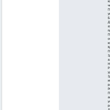
к
ч
П
у
Б
Д
а
п
П
о
к
К
П
З
а
Н
Р
у
З
и
р
Р
П
а
у
р
Д