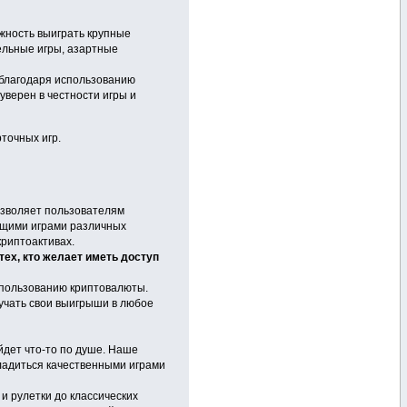
ожность выиграть крупные
ельные игры, азартные
 благодаря использованию
уверен в честности игры и
точных игр.
озволяет пользователям
ющими играми различных
криптоактивах.
ех, кто желает иметь доступ
спользованию криптовалюты.
учать свои выигрыши в любое
йдет что-то по душе. Наше
сладиться качественными играми
и рулетки до классических