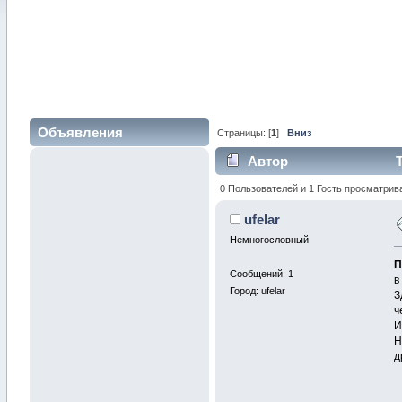
Объявления
Страницы: [
1
]
Вниз
Автор
Т
0 Пользователей и 1 Гость просматрив
ufelar
Немногословный
П
Сообщений: 1
в
Город: ufelar
З
ч
И
Н
д