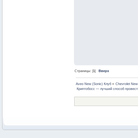
Страницы: [
1
]
Вверх
Aveo New (Sonic) Клуб
»
Chevrolet New
 Криптобосс — лучший способ провест