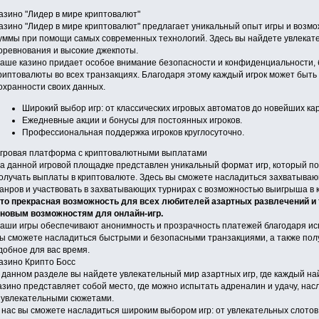
азино "Лидер в мире криптовалют"
азино "Лидер в мире криптовалют" предлагает уникальный опыт игры и возм
уммы при помощи самых современных технологий. Здесь вы найдете увлекат
оревнования и высокие джекпоты.
аше казино придает особое внимание безопасности и конфиденциальности,
риптовалюты во всех транзакциях. Благодаря этому каждый игрок может быть 
охранности своих данных.
Широкий выбор игр: от классических игровых автоматов до новейших кар
Ежедневные акции и бонусы для постоянных игроков.
Профессиональная поддержка игроков круглосуточно.
гровая платформа с криптовалютными выплатами
а данной игровой площадке представлен уникальный формат игр, который п
олучать выплаты в криптовалюте. Здесь вы сможете насладиться захватыва
анров и участвовать в захватывающих турнирах с возможностью выигрыша в 
то прекрасная возможность для всех любителей азартных развлечений и т
 новым возможностям для онлайн-игр.
аши игры обеспечивают анонимность и прозрачность платежей благодаря и
ы сможете насладиться быстрыми и безопасными транзакциями, а также пол
добное для вас время.
азино Крипто Босс
 данном разделе вы найдете увлекательный мир азартных игр, где каждый на
азино представляет собой место, где можно испытать адреналин и удачу, на
 увлекательными сюжетами.
 нас вы сможете насладиться широким выбором игр: от увлекательных слотов 