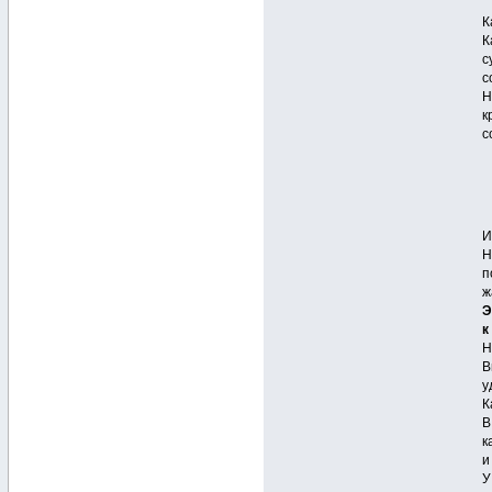
К
К
с
с
Н
к
с
И
Н
п
ж
Э
к
Н
В
у
К
В
к
и
У