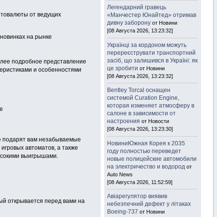
Легендарний гравець
птовалюты от ведущих
«Манчестер Юнайтед» отримав
дивну заборону
от Новини
[08 Августа 2026, 13:23:32]
 новинках на рынке
Українці за кордоном можуть
перереєструвати транспортний
засіб, що залишився в Україні: як
олее подробное представление
це зробити
от Новини
теристиками и особенностями
[08 Августа 2026, 13:23:32]
Bentley Torcal оснащен
системой Curation Engine,
которая изменяет атмосферу в
е
салоне в зависимости от
настроения
от Новости
[08 Августа 2026, 13:23:30]
ые подарят вам незабываемые
НовиниЮжная Корея к 2035
игровых автоматов, а также
году полностью переведет
ысокими выигрышами.
новые полицейские автомобили
на электричество и водород
от
Auto News
[08 Августа 2026, 11:52:59]
Авіарегулятор виявив
рый открывается перед вами на
небезпечний дефект у літаках
Boeing-737
от Новини