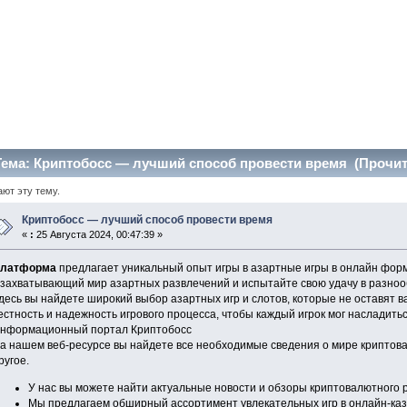
ема: Криптобосс — лучший способ провести время (Прочита
ают эту тему.
Криптобосс — лучший способ провести время
«
:
25 Августа 2024, 00:47:39 »
латформа
предлагает уникальный опыт игры в азартные игры в онлайн форм
 захватывающий мир азартных развлечений и испытайте свою удачу в разно
десь вы найдете широкий выбор азартных игр и слотов, которые не оставят 
естность и надежность игрового процесса, чтобы каждый игрок мог насладить
нформационный портал Криптобосс
а нашем веб-ресурсе вы найдете все необходимые сведения о мире криптова
ругое.
У нас вы можете найти актуальные новости и обзоры криптовалютного 
Мы предлагаем обширный ассортимент увлекательных игр в онлайн-каз