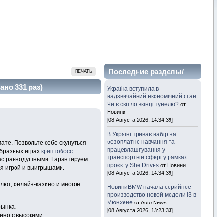
Последние разделы/
ПЕЧАТЬ
темы
но 331 раз)
Україна вступила в
надзвичайний економічний стан.
Чи є світло вкінці тунелю?
от
Новини
[08 Августа 2026, 14:34:39]
В Україні триває набір на
безоплатне навчання та
ате. Позвольте себе окунуться
працевлаштування у
образных играх
криптобосс
.
транспортній сфері у рамках
вас равнодушными. Гарантируем
проєкту She Drives
от Новини
ся игрой и выигрышами.
[08 Августа 2026, 14:34:39]
лют, онлайн-казино и многое
НовиниBMW начала серийное
производство новой модели i3 в
Мюнхене
от Auto News
рынка.
[08 Августа 2026, 13:23:33]
ино с высокими