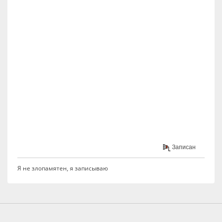
Записан
Я не злопамятен, я записываю