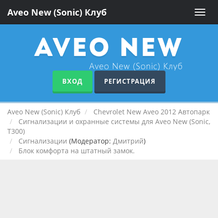
Aveo New (Sonic) Клуб
Toggle
naviga
ВХОД
РЕГИСТРАЦИЯ
Aveo New (Sonic) Клуб
Chevrolet New Aveo 2012 Автопарк
Сигнализации и охранные системы для Aveo New (Sonic,
T300)
Сигнализации
(Модератор:
Дмитрий
)
Блок комфорта на штатный замок.