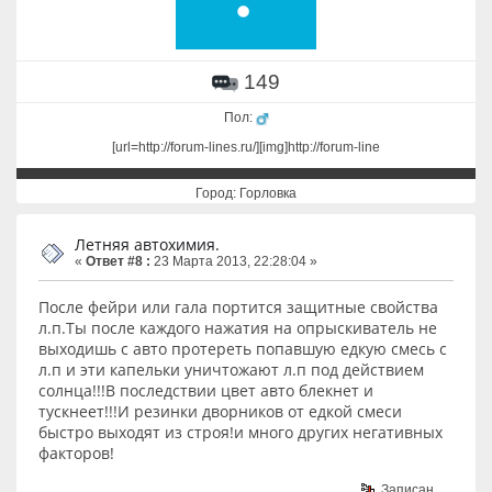
149
Пол:
[url=http://forum-lines.ru/][img]http://forum-line
Город: Горловка
Летняя автохимия.
«
Ответ #8 :
23 Марта 2013, 22:28:04 »
После фейри или гала портится защитные свойства
л.п.Ты после каждого нажатия на опрыскиватель не
выходишь с авто протереть попавшую едкую смесь с
л.п и эти капельки уничтожают л.п под действием
солнца!!!В последствии цвет авто блекнет и
тускнеет!!!И резинки дворников от едкой смеси
быстро выходят из строя!и много других негативных
факторов!
Записан