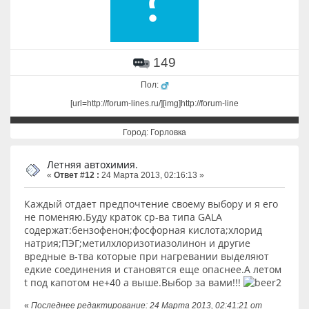
149
Пол:
[url=http://forum-lines.ru/][img]http://forum-line
Город: Горловка
Летняя автохимия.
«
Ответ #12 :
24 Марта 2013, 02:16:13 »
Каждый отдает предпочтение своему выбору и я его
не поменяю.Буду краток ср-ва типа GALA
содержат:бензофенон;фосфорная кислота;хлорид
натрия;ПЭГ;метилхлоризотиазолинон и другие
вредные в-тва которые при нагревании выделяют
едкие соединения и становятся еще опаснее.А летом
t под капотом не+40 а выше.Выбор за вами!!!
«
Последнее редактирование: 24 Марта 2013, 02:41:21 от