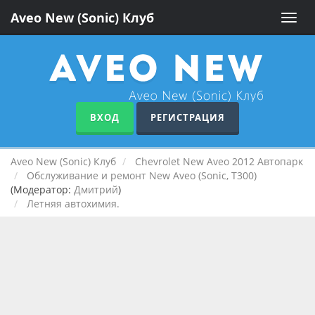
Aveo New (Sonic) Клуб
Toggle
naviga
ВХОД
РЕГИСТРАЦИЯ
Aveo New (Sonic) Клуб
Chevrolet New Aveo 2012 Автопарк
Обслуживание и ремонт New Aveo (Sonic, T300)
(Модератор:
Дмитрий
)
Летняя автохимия.