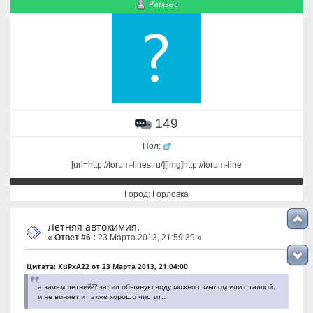
Рамзес
149
Пол:
[url=http://forum-lines.ru/][img]http://forum-line
Город: Горловка
Летняя автохимия.
«
Ответ #6 :
23 Марта 2013, 21:59:39 »
Цитата: KuPxA22 от 23 Марта 2013, 21:04:00
а зачем летний?? залил обычную воду можно с мылом или с галоой.
и не воняет и также хорошо чистит..