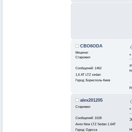
CBO6ODA
Меценат
Старожил
э
Сообщений: 1462
н
1,6 АТ LTZ sedan
Город: Борисполь-Киев
р
alex201205
Старожил
Сообщений: 1028
Э
Aveo New LTZ Sedan 1.6AT
Н
Город: Одесса