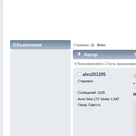
Объявления
Страницы: [
1
]
Вниз
Автор
Т
раз)
0 Пользователей и 1 Гость просматрив
alex201205
Старожил
Сообщений: 1028
Н
Aveo New LTZ Sedan 1.6AT
Город: Одесса