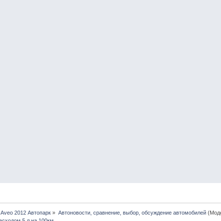
 Aveo 2012 Автопарк
»
Автоновости, сравнение, выбор, обсуждение автомобилей
(Мод
асходом 5 л на 100км