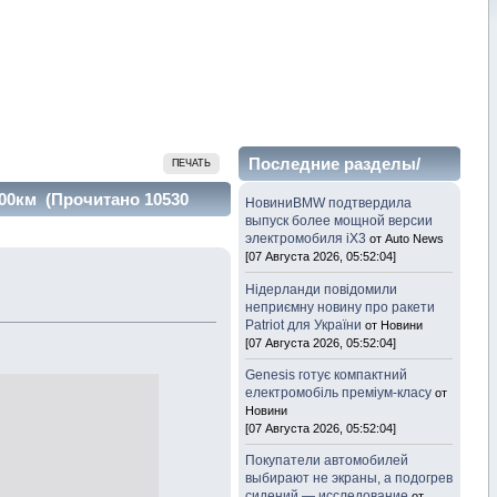
Последние разделы/
ПЕЧАТЬ
темы
100км (Прочитано 10530
НовиниBMW подтвердила
выпуск более мощной версии
электромобиля iX3
от Auto News
[07 Августа 2026, 05:52:04]
Нідерланди повідомили
неприємну новину про ракети
Patriot для України
от Новини
[07 Августа 2026, 05:52:04]
Genesis готує компактний
електромобіль преміум-класу
от
Новини
[07 Августа 2026, 05:52:04]
Покупатели автомобилей
выбирают не экраны, а подогрев
сидений — исследование
от