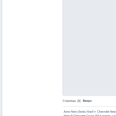
Страницы: [
1
]
Вверх
Aveo New (Sonic) Клуб
»
Chevrolet New
Новый Chevrolet Cruze 2014 дизель с р