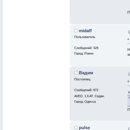
П
midaff
Пользователь
Сообщений: 328
Н
Город: Ровно
з
Вадим
Постоялец
Сообщений: 972
Ц
AVEO. 1.6 AT. Cедан.
Город: Одесса
П
pulse