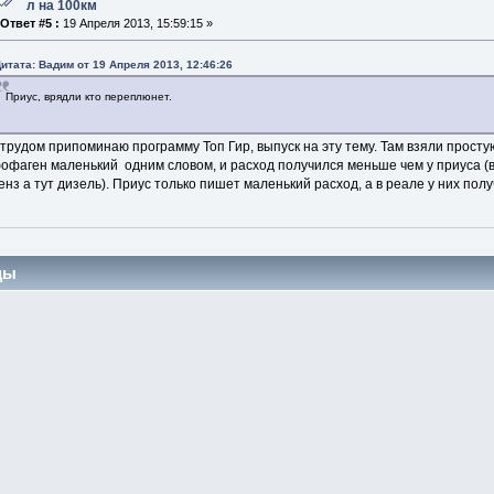
л на 100км
«
Ответ #5 :
19 Апреля 2013, 15:59:15 »
итата: Вадим от 19 Апреля 2013, 12:46:26
Приус, врядли кто переплюнет.
 трудом припоминаю программу Топ Гир, выпуск на эту тему. Там взяли просту
офаген маленький одним словом, и расход получился меньше чем у приуса (в
енз а тут дизель). Приус только пишет маленький расход, а в реале у них по
цы