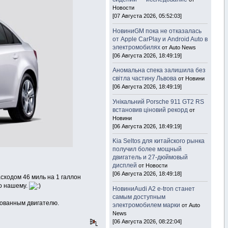
Новости
[07 Августа 2026, 05:52:03]
НовиниGM пока не отказалась
от Apple CarPlay и Android Auto в
электромобилях
от Auto News
[06 Августа 2026, 18:49:19]
Аномальна спека залишила без
світла частину Львова
от Новини
[06 Августа 2026, 18:49:19]
Унікальний Porsche 911 GT2 RS
встановив ціновий рекорд
от
Новини
[06 Августа 2026, 18:49:19]
Kia Seltos для китайского рынка
получил более мощный
двигатель и 27-дюймовый
дисплей
от Новости
[06 Августа 2026, 18:49:18]
сходом 46 миль на 1 галлон
по нашему.
НовиниAudi A2 e-tron станет
самым доступным
ованным двигателю.
электромобилем марки
от Auto
News
[06 Августа 2026, 08:22:04]