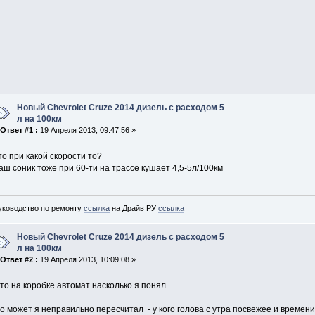
Новый Chevrolet Cruze 2014 дизель с расходом 5
л на 100км
«
Ответ #1 :
19 Апреля 2013, 09:47:56 »
то при какой скорости то?
аш соник тоже при 60-ти на трассе кушает 4,5-5л/100км
уководство по ремонту
ссылка
на Драйв РУ
ссылка
Новый Chevrolet Cruze 2014 дизель с расходом 5
л на 100км
«
Ответ #2 :
19 Апреля 2013, 10:09:08 »
то на коробке автомат насколько я понял.
о может я неправильно пересчитал - у кого голова с утра посвежее и времени