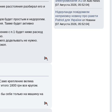
электромобиля iX3
от Auto News
[07 Августа 2026, 05:52:04]
ьние расстояния разбирал его и
Нідерланди повідомили
неприємну новину про ракети
дов будет простым и недорогим.
Patriot для України
от Новини
я. Также будет активно
[07 Августа 2026, 05:52:04]
ению с п.1 будет ниже расход
шо.
чего доделывать не нужно.
ркоп.
 Само крепление велика
 итого 1800 грн все кругом.
л бы себе только на машину на