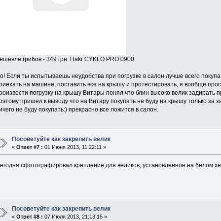
ешевле грибов - 349 грн. Hakr CYKLO PRO 0900
о! Если ты испытываешь неудобства при погрузке в салон лучше всего покупа
риехать на машине, поставить все на крышу и протестировать, я вообще про
роизвести погрузку на крышу Витары понял что блин высоко велик задирать п
оэтому пришел к выводу что на Витару покупать не буду на крышу только за за
ичего не буду покупать:) прекрасно все ложится в салон.
Посоветуйте как закрепить велик
«
Ответ #7 :
01 Июня 2013, 11:22:11 »
егодня сфотографировал крепление для великов, установленное на белом хе
Посоветуйте как закрепить велик
«
Ответ #8 :
07 Июля 2013, 21:13:15 »