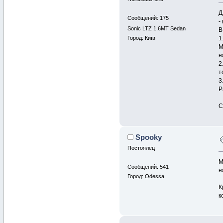
Д
Сообщений: 175
-
Sonic LTZ 1.6MT Sedan
В
Город: Київ
1
М
н
2
т
3
Р
С
Spooky
Постоялец
М
Сообщений: 541
н
Город: Odessa
К
к