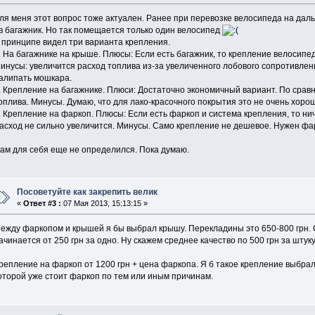
ля меня этот вопрос тоже актуален. Ранее при перевозке велосипеда на дал
 в багажник. Но так помещается только один велосипед
 принципе видел три варианта крепления.
. На багажнике на крыше. Плюсы: Если есть багажник, то крепление велосипе
инусы: увеличится расход топлива из-за увеличенного лобового сопротивлени
алипать мошкара.
. Крепление на багажнике. Плюси: Достаточно экономичный вариант. По сравн
оплива. Минусы. Думаю, что для лако-красочного покрытия это не очень хоро
. Крепление на фаркоп. Плюсы: Если есть фаркоп и система крепления, то ни
асход не сильно увеличится. Минусы. Само крепление не дешевое. Нужен фа
ам для себя еще не определился. Пока думаю.
Посоветуйте как закрепить велик
«
Ответ #3 :
07 Мая 2013, 15:13:15 »
ежду фаркопом и крышей я бы выбрал крышу. Перекладины это 650-800 грн.
ачинается от 250 грн за одно. Ну скажем среднее качество по 500 грн за штуку
репление на фаркоп от 1200 грн + цена фаркопа. Я б такое крепление выбра
оторой уже стоит фаркоп по тем или иным причинам.