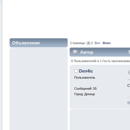
Объявления
Страницы: [
1
]
2
Все
Вниз
Автор
Т
0 Пользователей и 1 Гость просматрив
Den4ic
Пользователь
С
Сообщений: 55
Город: Донецк
G