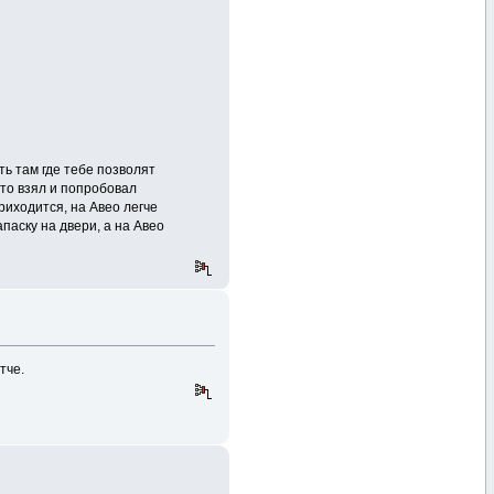
ть там где тебе позволят
сто взял и попробовал
риходится, на Авео легче
паску на двери, а на Авео
тче.