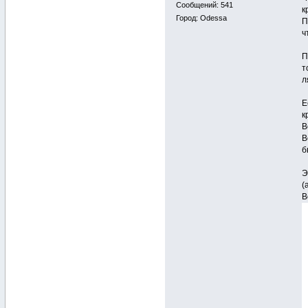
Сообщений: 541
к
Город: Odessa
П
ч
П
т
л
Е
к
В
В
б
Э
(
В