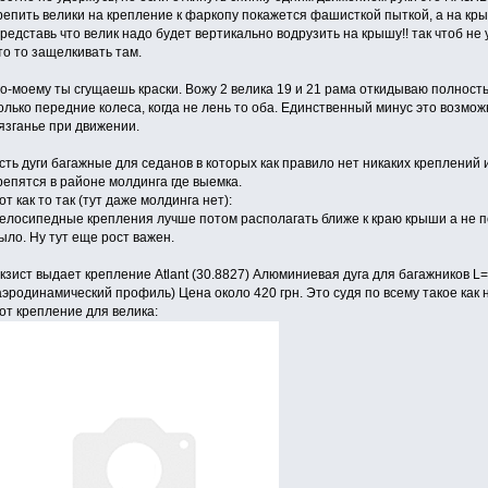
репить велики на крепление к фаркопу покажется фашисткой пыткой, а на кр
редставь что велик надо будет вертикально водрузить на крышу!! так чтоб не
то то защелкивать там.
о-моему ты сгущаешь краски. Вожу 2 велика 19 и 21 рама откидываю полность
олько передние колеса, когда не лень то оба. Единственный минус это возмо
язганье при движении.
сть дуги багажные для седанов в которых как правило нет никаких креплений
репятся в районе молдинга где выемка.
от как то так (тут даже молдинга нет):
елосипедные крепления лучше потом располагать ближе к краю крыши а не по
ыло. Ну тут еще рост важен.
кзист выдает крепление Atlant (30.8827) Алюминиевая дуга для багажников L=1
аэродинамический профиль) Цена около 420 грн. Это судя по всему такое как 
от крепление для велика: