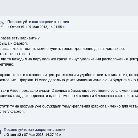
Посоветуйте как закрепить велик
«
Ответ #1 :
07 Мая 2013, 14:21:55 »
 разве есть варианты?
рыша и фаркоп.
рыша плюс в том что можно купить только крепление для великов и все.
то то типа такого:
 где то находил на пару великов сразу. Минус увеличении расположения цент
ритично.
аркоп - плюс в сохранении центра тяжести и удобно ставить снимать их, но к
репление + фаркоп. И Авео довольно узкая машинка думаю они будут сильно т
 так в Авео прекрасно влазит 2 велика в багажник естественно со сложенными 
озникало задачи перевезти одновременно 4 велика и 4 человека считаю что м
стати ту на форуме уже обсуждали тему крепления фаркопа именно для уста
о тегу фаркоп.
Посоветуйте как закрепить велик
«
Ответ #2 :
07 Мая 2013, 14:27:49 »