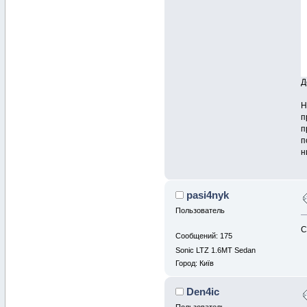
Д
Н
п
п
п
н
pasi4nyk
Пользователь
С
Сообщений: 175
Sonic LTZ 1.6MT Sedan
Город: Київ
Den4ic