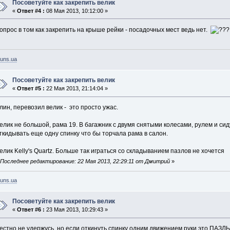
Посоветуйте как закрепить велик
«
Ответ #4 :
08 Мая 2013, 10:12:00 »
опрос в том как закрепить на крыше рейки - посадочных мест ведь нет.
uns.ua
Посоветуйте как закрепить велик
«
Ответ #5 :
22 Мая 2013, 21:14:04 »
лин, перевозил велик - это просто ужас.
елик не большой, рама 19. В багажник с двумя снятыми колесами, рулем и с
ткидывать еще одну спинку что бы торчала рама в салон.
елик Kelly's Quartz. Больше так играться со складыванием пазлов не хочется
«
Последнее редактирование: 22 Мая 2013, 22:29:11 от Дмитрий
»
uns.ua
Посоветуйте как закрепить велик
«
Ответ #6 :
23 Мая 2013, 10:29:43 »
естно не удержусь, но если откинуть спинку одним движением руки это ПАЗ