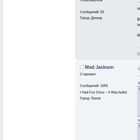
Пользователь
Н
Сообщений: 55
Город: Донецк
В
н
8
G
Mad Jackson
Старожил
Ц
Сообщений: 1055
I Had Fun Once – It Was Awful
Город: Львов
Ц