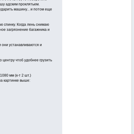
ышу адским проклятьем.
 ударить машину... и потом еще
ю спинку. Когда лень снимаю
жное загрязнение багажника и
 и они устанавливаются и
 центру чтоб удобнее грузить
080 мм (к-т 2 шт.)
на картинке выше: