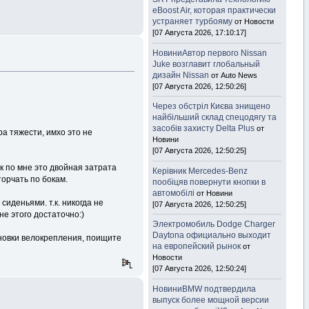
eBoost Air, которая практически
устраняет турбояму
от Новости
[07 Августа 2026, 17:10:17]
НовиниАвтор первого Nissan
Juke возглавит глобальный
дизайн Nissan
от Auto News
[07 Августа 2026, 12:50:26]
Через обстріл Києва знищено
найбільший склад спецодягу та
засобів захисту Delta Plus
от
ра тяжести, имхо это не
Новини
[07 Августа 2026, 12:50:25]
ак по мне это двойная затрата
Керівник Mercedes-Benz
орчать по бокам.
пообіцяв повернути кнопки в
автомобілі
от Новини
сиденьями. т.к. никогда не
[07 Августа 2026, 12:50:25]
не этого достаточно:)
Электромобиль Dodge Charger
Daytona официально выходит
новки велокрепления, поищите
на европейский рынок
от
Новости
[07 Августа 2026, 12:50:24]
НовиниBMW подтвердила
выпуск более мощной версии