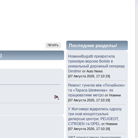
Последние разделы/
ПЕЧАТЬ
темы
)
НовиниBugatti превратила
трековую версию Bolide в
уникальный дорожный гиперкар
Destrier
от Auto News
[07 Августа 2026, 17:10:19]
Ремонт тунелю між «Почайною»
та «Тараса Шевченка»: як
працюватиме метро
от Новини
[07 Августа 2026, 17:10:19]
У Житомирі відкрились одразу
три нові концептуальні
дилерські центри: PEUGEOT,
CITROEN та OPEL
от Новини
[07 Августа 2026, 17:10:18]
SRT представила технологию