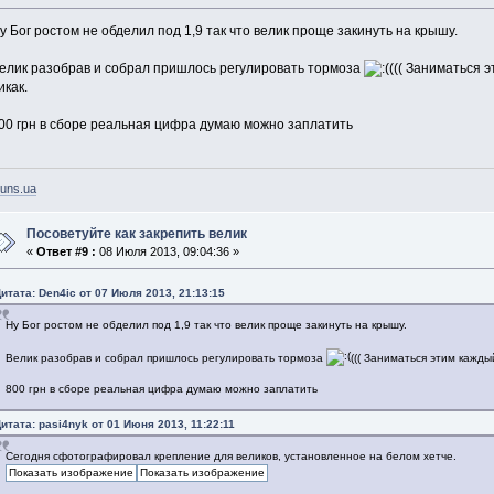
у Бог ростом не обделил под 1,9 так что велик проще закинуть на крышу.
елик разобрав и собрал пришлось регулировать тормоза
((( Заниматься 
икак.
00 грн в сборе реальная цифра думаю можно заплатить
uns.ua
Посоветуйте как закрепить велик
«
Ответ #9 :
08 Июля 2013, 09:04:36 »
итата: Den4ic от 07 Июля 2013, 21:13:15
Ну Бог ростом не обделил под 1,9 так что велик проще закинуть на крышу.
Велик разобрав и собрал пришлось регулировать тормоза
((( Заниматься этим кажды
800 грн в сборе реальная цифра думаю можно заплатить
итата: pasi4nyk от 01 Июня 2013, 11:22:11
Сегодня сфотографировал крепление для великов, установленное на белом хетче.