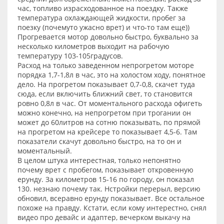
час, топливо израсходованное на поездку. Также
температура охлаждающей жидкости, пробег за
поезку (почемуто ужасно врет) и что-то там еще))
Прогревается мотор довольно быстро, буквально за
несколько километров выходит на рабочую
температуру 103-105градусов.
Расход на только заведенном непрогретом моторе
порядка 1,7-1,8л в час, это на холостом ходу, понятное
дело. На прогретом показывает 0,7-0,8, скачет туда
сюда, если включить ближний свет, то становится
ровно 0,8л в час. От моментального расхода офигеть
можно конечно, на непрогретом при трогании он
может до 60литров на сотню показывать, по прямой
на прогретом на крейсере то показывает 4,5-6. Там
показатели скачут довольно быстро, на то он и
моментальный.
В целом штука интерестная, только непонятно
почему врет с пробегом, показывает откровенную
ерунду. За километров 15-16 по городу, он показал
130. незнаю почему так. Нстройки перерыл, версию
обновил, всеравно ерунду показывает. Все остальное
похоже на правду. Кстати, если кому интерестно, снял
видео про девайс и адаптер, вечерком выкачу на