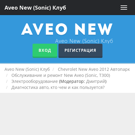
Aveo New (Sonic) Клуб
Toggle
naviga
ВХОД
РЕГИСТРАЦИЯ
Aveo New (Sonic) Клуб
Chevrolet New Aveo 2012 Автопарк
Обслуживание и ремонт New Aveo (Sonic, T300)
Электрооборудование
(Модератор:
Дмитрий
)
Диагностика авто, кто чем и как пользуется?