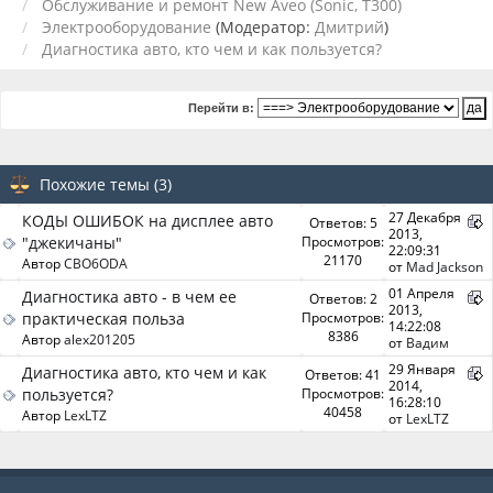
Обслуживание и ремонт New Aveo (Sonic, T300)
Электрооборудование
(Модератор:
Дмитрий
)
Диагностика авто, кто чем и как пользуется?
Перейти в:
Похожие темы (3)
27 Декабря
КОДЫ ОШИБОК на дисплее авто
Ответов: 5
2013,
"джекичаны"
Просмотров:
22:09:31
21170
Автор
CBO6ODA
от
Mad Jackson
01 Апреля
Диагностика авто - в чем ее
Ответов: 2
2013,
практическая польза
Просмотров:
14:22:08
8386
Автор
alex201205
от
Вадим
29 Января
Диагностика авто, кто чем и как
Ответов: 41
2014,
пользуется?
Просмотров:
16:28:10
40458
Автор
LexLTZ
от
LexLTZ