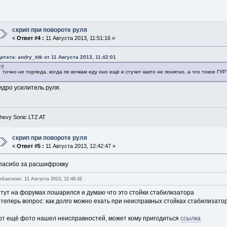
скрип при повороте руля
«
Ответ #4 :
11 Августа 2013, 11:51:16 »
итата: andry_titk от 11 Августа 2013, 11:42:01
точно не торпеда, когда по кочкам еду оно ещё и стучит както не понятно, а что токое ГУР
идро усилитель руля.
hevy Sonic LTZ AT
скрип при повороте руля
«
Ответ #5 :
11 Августа 2013, 12:42:47 »
пасибо за расшифровку
обавлено: 11 Августа 2013, 12:48:42
 тут на форумах пошарился и думаю что это стойки стабилизатора
 теперь вопрос: как долго можно ехать при неисправных стойках стабилизато
от ещё фото нашел неисправностей, может кому пригодиться
ссылка