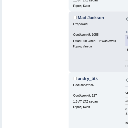
1,6 АТ LTZ sedan
Город: Киев
Mad Jackson
Старожил
Ц
Сообщений: 1055
I Had Fun Once – It Was Awful
Город: Львов
Г
C
andry_titk
Пользователь
с
Сообщений: 127
Д
1,6 АТ LTZ sedan
Город: Киев
я
а
в