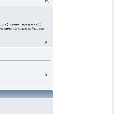
тора ( поменял правую на 10
ис. поменял левую. сейчас все