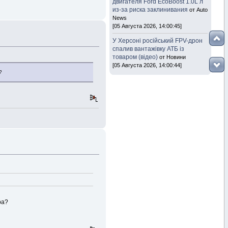
двигателя Ford EcoBoost 1.0L л
из-за риска заклинивания
от Auto
News
[05 Августа 2026, 14:00:45]
У Херсоні російський FPV-дрон
спалив вантажівку АТБ із
товаром (відео)
от Новини
[05 Августа 2026, 14:00:44]
?
ра?