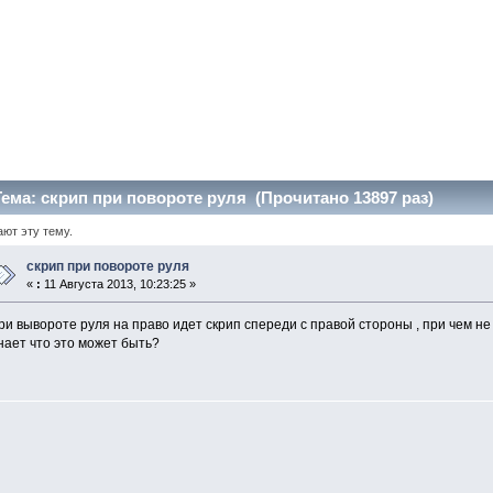
ема: скрип при повороте руля (Прочитано 13897 раз)
ают эту тему.
скрип при повороте руля
«
:
11 Августа 2013, 10:23:25 »
ри вывороте руля на право идет скрип спереди с правой стороны , при чем н
нает что это может быть?