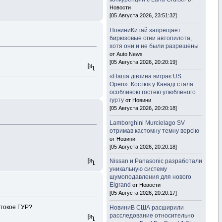
Новости
[05 Августа 2026, 23:51:32]
НовиниКитай запрещает
бирюзовые огни автопилота,
хотя они и не были разрешены
от Auto News
[05 Августа 2026, 20:20:19]
«Наша дівчина виграє US
Open». Костюк у Канаді стала
особливою гостею улюбленого
гурту
от Новини
[05 Августа 2026, 20:20:18]
Lamborghini Murcielago SV
отримав кастомну темну версію
от Новини
[05 Августа 2026, 20:20:18]
Nissan и Panasonic разработали
уникальную систему
шумоподавления для нового
Elgrand
от Новости
[05 Августа 2026, 20:20:17]
о токое ГУР?
НовиниВ США расширили
расследование относительно