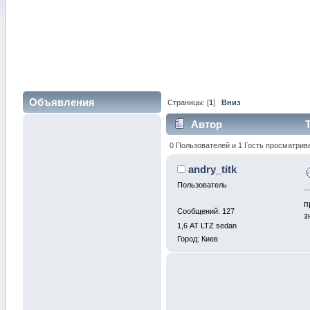
Объявления
Страницы: [
1
]
Вниз
Автор
Т
0 Пользователей и 1 Гость просматрив
andry_titk
Пользователь
п
Сообщений: 127
з
1,6 АТ LTZ sedan
Город: Киев