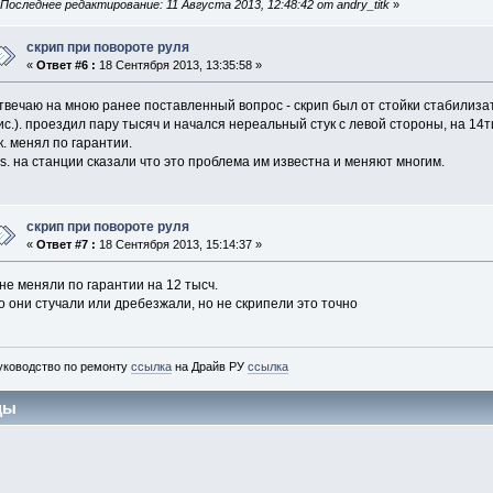
«
Последнее редактирование: 11 Августа 2013, 12:48:42 от andry_titk
»
скрип при повороте руля
«
Ответ #6 :
18 Сентября 2013, 13:35:58 »
твечаю на мною ранее поставленный вопрос - скрип был от стойки стабилиза
ис.). проездил пару тысяч и начался нереальный стук с левой стороны, на 14т
к. менял по гарантии.
.s. на станции сказали что это проблема им известна и меняют многим.
скрип при повороте руля
«
Ответ #7 :
18 Сентября 2013, 15:14:37 »
не меняли по гарантии на 12 тысч.
о они стучали или дребезжали, но не скрипели это точно
уководство по ремонту
ссылка
на Драйв РУ
ссылка
цы