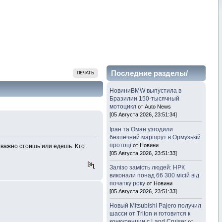
Последние разделы/
ПЕЧАТЬ
темы
НовиниBMW выпустила в
Бразилии 150-тысячный
мотоцикл
от Auto News
[05 Августа 2026, 23:51:34]
Іран та Оман узгодили
безпечний маршрут в Ормузькій
протоці
от Новини
е важно стоишь или едешь. Кто
[05 Августа 2026, 23:51:33]
Залізо замість людей: НРК
виконали понад 66 300 місій від
початку року
от Новини
[05 Августа 2026, 23:51:33]
Новый Mitsubishi Pajero получил
шасси от Triton и готовится к
конкуренции с Land Cruiser
от