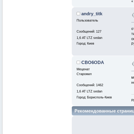
andry_titk
Пользователь
о
Сообщений: 127
т
1,6 АТ LTZ sedan
о
Город: Киев
Р
CBO6ODA
Меценат
Старожил
м
н
Сообщений: 1462
1,6 АТ LTZ sedan
Город: Борисполь-Киев
р
Рекомендованные страни