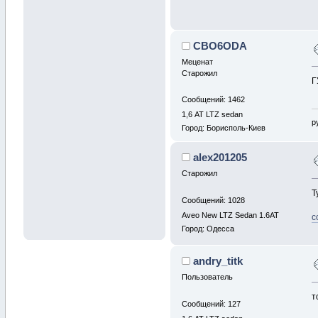
CBO6ODA
Меценат
Старожил
Г
Сообщений: 1462
1,6 АТ LTZ sedan
р
Город: Борисполь-Киев
alex201205
Старожил
Т
Сообщений: 1028
Aveo New LTZ Sedan 1.6AT
с
Город: Одесса
andry_titk
Пользователь
т
Сообщений: 127