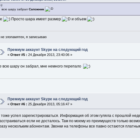
всю шару забрал
Сапожник
Не
Просто шара имеет размер
и объем
 не злопамятен, я записываю
Премиум аккаунт Skype на следующий год
«
Ответ #5 :
24 Декабря 2013, 23:40:06 »
е всю шару он забрал, мне немного перепало
Премиум аккаунт Skype на следующий год
«
Ответ #6 :
25 Декабря 2013, 05:16:47 »
 тоже успел зарегистрироваться. Информация об этом гуляла с прошлой неде
асстраиваться если не досталось. Там по моему из преимуществ только возм
разу нескольким абонентам. Звонки на телефоны все павно остаются платным