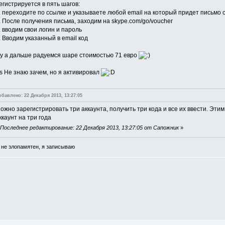
егистрируется в пять шагов:
. переходите по ссылке и указываете любой email на который придет письмо 
. После получения письма, заходим на skype.com/go/voucher
. вводим свои логин и пароль
. Вводим указанный в email код
у а дальше радуемся шаре стоимостью 71 евро
s Не знаю зачем, но я активировал
обавлено: 22 Декабря 2013, 13:27:05
ожно зарегистрировать три аккаунта, получить три кода и все их ввести. Эти
ккаунт на три года
«
Последнее редактирование: 22 Декабря 2013, 13:27:05 от Сапожник
»
 не злопамятен, я записываю