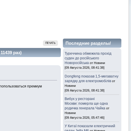
Последние разделы/
ПЕЧАТЬ
темы
11439 раз)
Туреччина обмежила прохід
суден до російського
Новоросійська
от Новини
[09 Августа 2026, 08:41:38]
Dongfeng показав 1,5-мегаватну
зарядку для електромобілів
от
Новини
 попользоваться премиум
[09 Августа 2026, 08:41:38]
Вибух у ресторані
Москви: померла ще одна
родичка генерала Чайка
от
Новини
[09 Августа 2026, 05:47:46]
У Китаї показали електричний
седан Jetta M6
от Новини