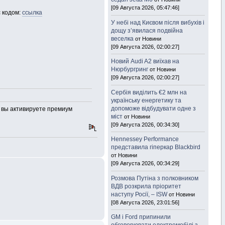
[09 Августа 2026, 05:47:46]
с кодом:
ссылка
У небі над Києвом після вибухів і
дощу з’явилася подвійна
веселка
от Новини
[09 Августа 2026, 02:00:27]
Новий Audi A2 виїхав на
Нюрбургринг
от Новини
[09 Августа 2026, 02:00:27]
Сербія виділить €2 млн на
українську енергетику та
допоможе відбудувати одне з
м вы активируете премиум
міст
от Новини
[09 Августа 2026, 00:34:30]
Hennessey Performance
представила гіперкар Blackbird
от Новини
[09 Августа 2026, 00:34:29]
Розмова Путіна з полковником
ВДВ розкрила пріоритет
наступу Росії, – ISW
от Новини
[08 Августа 2026, 23:01:56]
GM і Ford припинили