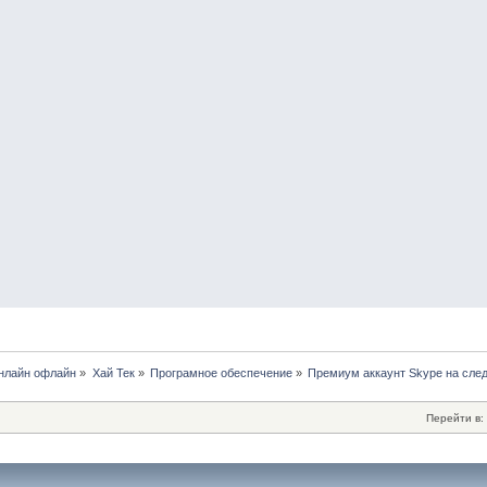
нлайн офлайн
»
Хай Тек
»
Програмное обеспечение
»
Премиум аккаунт Skype на сле
Перейти в: