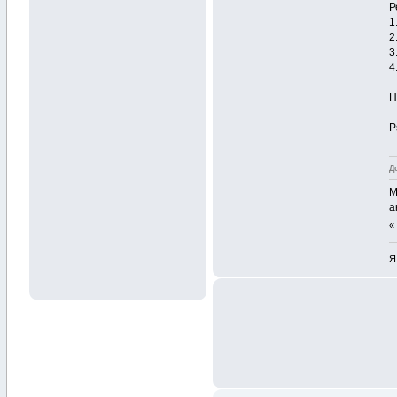
Р
1
2
3
4
Н
P
Д
М
а
Я