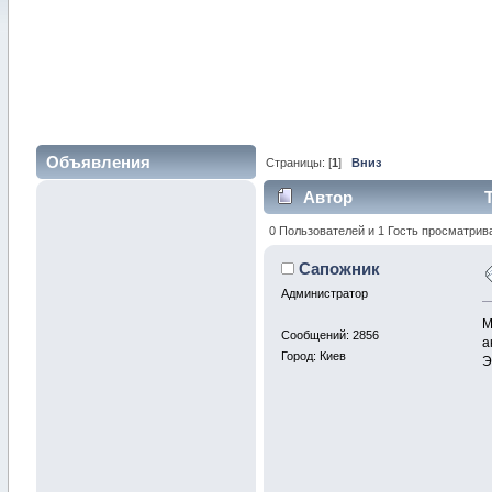
Объявления
Страницы: [
1
]
Вниз
Автор
Т
0 Пользователей и 1 Гость просматрив
Сапожник
Администратор
М
Сообщений: 2856
а
Город: Киев
Э