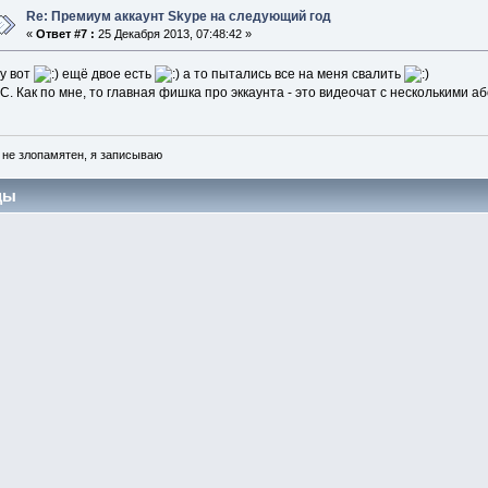
Re: Премиум аккаунт Skype на следующий год
«
Ответ #7 :
25 Декабря 2013, 07:48:42 »
у вот
ещё двое есть
а то пытались все на меня свалить
С. Как по мне, то главная фишка про эккаунта - это видеочат с несколькими а
 не злопамятен, я записываю
цы