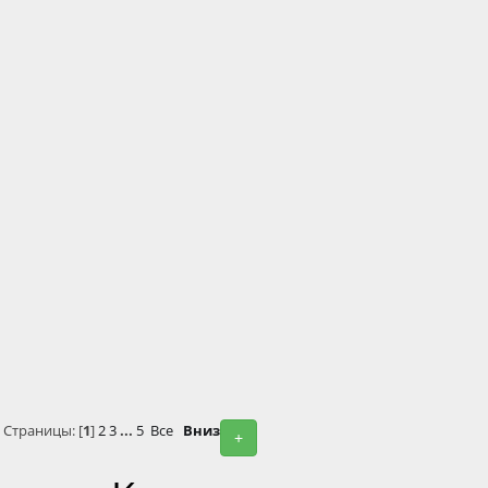
Страницы: [
1
]
2
3
...
5
Все
Вниз
+