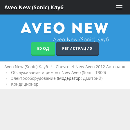
Aveo New (Sonic) Клуб
Toggle
naviga
ВХОД
РЕГИСТРАЦИЯ
Aveo New (Sonic) Клуб
Chevrolet New Aveo 2012 Автопарк
Обслуживание и ремонт New Aveo (Sonic, T300)
Электрооборудование
(Модератор:
Дмитрий
)
Кондиционер