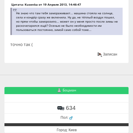
Цитата: Kusenka от 19 Апреля 2013, 14:46:47
Не знаю что там тебя замораживает... машина стояла на солнце,
села и кондёр сразу же включила. Ну да, не тёплый воздух пошел,
но прям чтобы заморозило... может он у меня просто после зимы не
раскочегарился ещё? Осенью не было необходимости им
пользоваться постоянно, зимой само собой тоже...
точно так (
Записан
Боцман
634
Пол:
Город: Киев