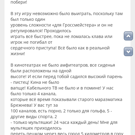
побери!
В эту игру невозможно было выиграть, поскольку там
был только один
уровень сложности «для Гроссмейстера» и он не
регулировался! Проходилось
играть всё быстрее, пока не ломалась клава или
игрок не погибал от
сердечного приступа! Всё было как в реальной
жизни!
В кинотеатрах не было амфитеатров, все сиденья
были расположены на одной
высоте! И если перед тобой садился высокий парень
- пистец! Кина не было
вапще! Кабельного ТВ не было и в помине! У нас
было только 4 канала,
которые всё время показывали старого маразматика
Брежнева! У вас тут за
100 каналов, есть порно, 2 только для гольфа, 5 -
другие виды спорта, 2
- только мультяшки! 24 часа каждый день! Мне для
мультяшек приходилось
переть пешком через весь город 5 километров в гору