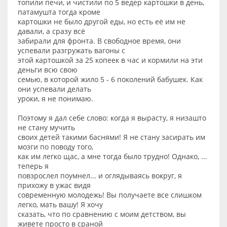
топили печи, и чистили по 5 ведер картошки в день,
патамушта тогда кроме
картошки не было другой еды, но есть её им не
давали, а сразу всё
забирали для фронта. В свободное время, они
успевали разгружать вагоны с
этой картошкой за 25 копеек в час и кормили на эти
деньги всю свою
семью, в которой жило 5 - 6 поколений бабушек. Как
они успевали делать
уроки, я не понимаю.
Поэтому я дал себе слово: когда я вырасту, я низашто
не стану мучить
своих детей такими баснями! Я не стану засирать им
мозги по поводу того,
как им легко щас, а мне тогда было трудно! Однако, ...
теперь я
повзрослел поумнел... и оглядываясь вокруг, я
прихожу в ужас видя
современную молодежь! Вы получаете все слишком
легко, мать вашу! Я хочу
сказать, что по сравнению с моим детством, вы
живете просто в сраной