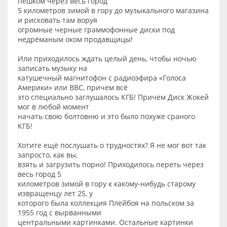
пешком через весь город
5 километров зимой в гору до музыкального магазина
и рисковать там воруя
огромные черные граммофонные диски под
недрёманым оком продавщицы!
Или приходилось ждать целый день, чтобы ночью
записать музыку на
катушечный магнитофон с радиоэфира «Голоса
Америки» или ВВС, причем всё
это специально заглушалось КГБ! Причем Диск Жокей
мог в любой момент
начать свою болтовню и это было похуже сраного
КГБ!
Хотите ещё послушать о трудностях? Я не мог вот так
запросто, как вы,
взять и загрузить порно! Приходилось переть через
весь город 5
километров зимой в гору к какому-нибудь старому
извращенцу лет 25, у
которого была коллекция Плейбоя на польском за
1955 год с вырванными
центральными картинками. Остальные картинки