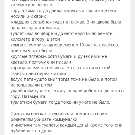
километров вверх в
гору, а зима тогда длилась круглый год, и ещё они
носили 3-х своих
младших сестрёнок туда на плечах. В их школе была
одна холодная комната,
туалет был во дворе и до него надо было бежать
километр в гору. В этой
комнате учились одновременно 10 разных классов,
причём у всех были
круглые пятёрки, хотя бумаги и ручек им и не
хватало, поэтому они писали
карандашами на полях газеты, а статьи из этой
газеты они сперва читали
вслух, патамушто книг тогда тоже не было, а потом
использовали в том
удалённом туалете, если успевали добежать до него в
гору. Патамушта
туалетной бумаги тогда тоже ни у кого не было.
При этом они как-то успевали помогать своим
родителям убирать коммуналки
и чистили там туалеты каждый день! Кроме того, они
рубили лес на дрова,