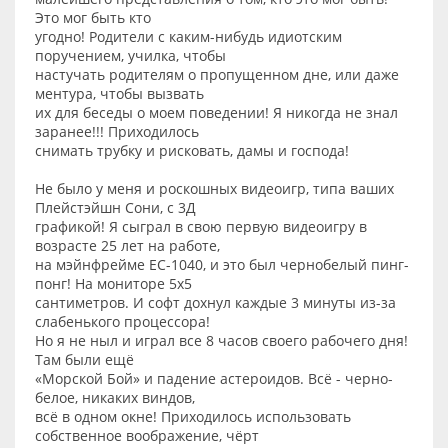
Это мог быть кто
угодно! Родители с каким-нибудь идиотским
поручением, училка, чтобы
настучать родителям о пропущенном дне, или даже
ментура, чтобы вызвать
их для беседы о моем поведении! Я никогда не знал
заранее!!! Приходилось
снимать трубку и рисковать, дамы и господа!
Не было у меня и роскошных видеоигр, типа ваших
Плейстэйшн Сони, с 3Д
графикой! Я сыграл в свою первую видеоигру в
возрасте 25 лет на работе,
на мэйнфрейме ЕС-1040, и это был чернобелый пинг-
понг! На мониторе 5х5
сантиметров. И софт дохнул каждые 3 минуты из-за
слабенького процессора!
Но я не ныл и играл все 8 часов своего рабочего дня!
Там были ещё
«Морской Бой» и падение астероидов. Всё - черно-
белое, никаких виндов,
всё в одном окне! Приходилось использовать
собственное воображение, чёрт