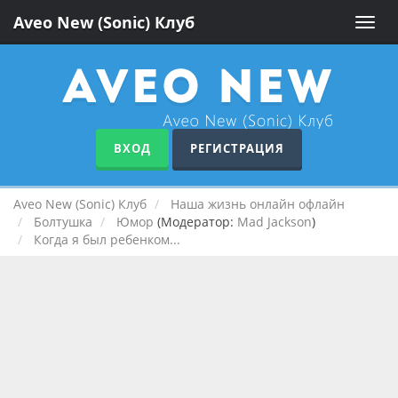
Aveo New (Sonic) Клуб
Toggle
naviga
ВХОД
РЕГИСТРАЦИЯ
Aveo New (Sonic) Клуб
Наша жизнь онлайн офлайн
Болтушка
Юмор
(Модератор:
Mad Jackson
)
Когда я был ребенком...