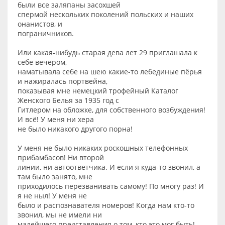
были все заляпаны засохшей
спермой нескольких поколений польских и наших
онанистов, и
пограничников.
Или какая-нибудь старая дева лет 29 приглашала к
себе вечером,
наматывала себе на шею какие-то лебединые пёрья
и нажиралась портвейна,
показывая мне немецкий трофейный Каталог
Женского Белья за 1935 год с
Гитлером на обложке, для собственного возбуждения!
И всё! У меня ни хера
не было никакого другого порна!
У меня не было никаких роскошных телефонных
прибамбасов! Ни второй
линии, ни автоответчика. И если я куда-то звонил, а
там было занято, мне
приходилось перезванивать самому! По многу раз! И
я не ныл! У меня не
было и распознавателя номеров! Когда нам кто-то
звонил, мы не имели ни
малейшего представления о том, кто это мог быть!