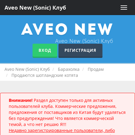
Aveo New (Sonic) Клуб
Toggle
naviga
ВХОД
РЕГИСТРАЦИЯ
Aveo New (Sonic) Клуб
Барахолка
Продам
Продаются шотландские котята
Внимание!
Раздел доступен только для активных
пользователей клуба. Коммерческие предложения,
предложения от поставщиков из Китая будут удаляться
без предупреждения! Что является коммерческой
темой, а что нет решаю Я!!!
Недавно зарегистрированные пользователи, либо