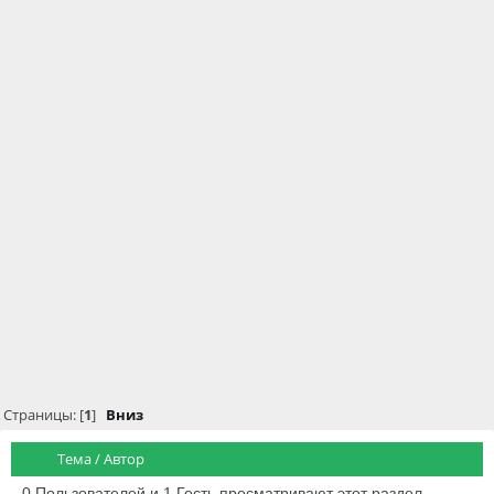
Страницы: [
1
]
Вниз
Тема
/
Автор
0 Пользователей и 1 Гость просматривают этот раздел.