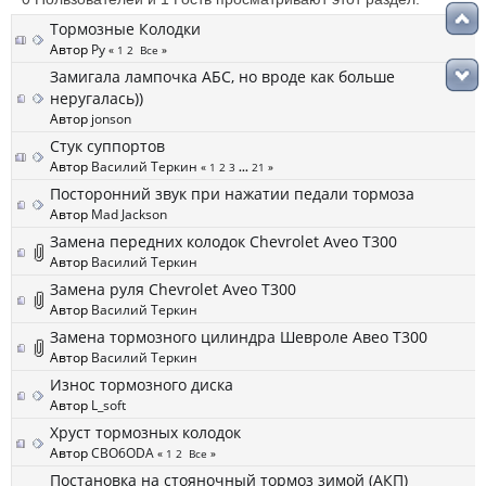
Тормозные Колодки
Автор
Ру
«
1
2
Все
»
Замигала лампочка АБС, но вроде как больше
неругалась))
Автор
jonson
Стук суппортов
Автор
Василий Теркин
«
1
2
3
...
21
»
Посторонний звук при нажатии педали тормоза
Автор
Mad Jackson
Замена передних колодок Chevrolet Aveo T300
Автор
Василий Теркин
Замена руля Chevrolet Aveo T300
Автор
Василий Теркин
Замена тормозного цилиндра Шевроле Авео T300
Автор
Василий Теркин
Износ тормозного диска
Автор
L_soft
Хруст тормозных колодок
Автор
CBO6ODA
«
1
2
Все
»
Постановка на стояночный тормоз зимой (АКП)