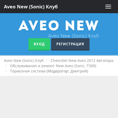
Aveo New (Sonic) Клуб
Toggle
naviga
ВХОД
РЕГИСТРАЦИЯ
Aveo New (Sonic) Клуб
Chevrolet New Aveo 2012 Автопарк
Обслуживание и ремонт New Aveo (Sonic, T300)
Тормозная система
(Модератор:
Дмитрий
)